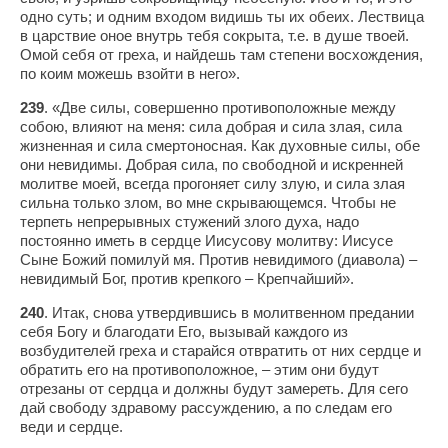
одно суть; и одним входом видишь ты их обеих. Лествица
в царствие оное внутрь тебя сокрыта, т.е. в душе твоей.
Омой себя от греха, и найдешь там степени восхождения,
по коим можешь взойти в него».
239
. «Две силы, совершенно противоположные между
собою, влияют на меня: сила добрая и сила злая, сила
жизненная и сила смертоносная. Как духовные силы, обе
они невидимы. Добрая сила, по свободной и искренней
молитве моей, всегда прогоняет силу злую, и сила злая
сильна только злом, во мне скрывающемся. Чтобы не
терпеть непрерывных стужений злого духа, надо
постоянно иметь в сердце Иисусову молитву: Иисусе
Сыне Божий помилуй мя. Против невидимого (диавола) –
невидимый Бог, против крепкого – Крепчайший».
240
. Итак, снова утвердившись в молитвенном предании
себя Богу и благодати Его, вызывай каждого из
возбудителей греха и старайся отвратить от них сердце и
обратить его на противоположное, – этим они будут
отрезаны от сердца и должны будут замереть. Для сего
дай свободу здравому рассуждению, а по следам его
веди и сердце.