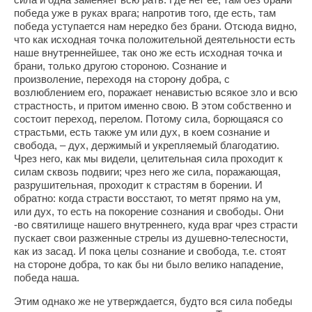
победа уже в руках врага; напротив того, где есть, там
победа уступается нам нередко без брани. Отсюда видно,
что как исходная точка положительной деятельности есть
наше внутреннейшее, так оно же есть исходная точка и
брани, только другою стороною. Сознание и
произволение, переходя на сторону добра, с
возлюблением его, поражает ненавистью всякое зло и всю
страстность, и притом именно свою. В этом собственно и
состоит переход, перелом. Потому сила, борющаяся со
страстьми, есть также ум или дух, в коем сознание и
свобода, – дух, держимый и укрепляемый благодатию.
Чрез него, как мы видели, целительная сила проходит к
силам сквозь подвиги; чрез него же сила, поражающая,
разрушительная, проходит к страстям в борении. И
обратно: когда страсти восстают, то метят прямо на ум,
или дух, то есть на покорение сознания и свободы. Они
-во святилище нашего внутреннего, куда враг чрез страсти
пускает свои разженные стрелы из душевно-телесности,
как из засад. И пока целы сознание и свобода, т.е. стоят
на стороне добра, то как бы ни было велико нападение,
победа наша.
Этим однако же не утверждается, будто вся сила победы