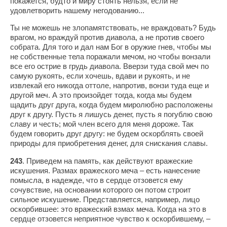
покажется, будто и миру стоять нельзя, если не
удовлетворить нашему негодованию...
Ты не можешь не злопамятствовать, не враждовать? Будь
врагом, но враждуй против диавола, а не против своего
собрата. Для того и дал нам Бог в оружие гнев, чтобы мы
не собственные тела поражали мечом, но чтобы вонзали
все его острие в грудь диавола. Вверзи туда свой меч по
самую рукоять, если хочешь, вдави и рукоять, и не
извлекай его никогда оттоле, напротив, вонзи туда еще и
другой меч. А это произойдет тогда, когда мы будем
щадить друг друга, когда будем миролюбно расположены
друг к другу. Пусть я лишусь денег, пусть я погублю свою
славу и честь; мой член всего для меня дороже. Так
будем говорить друг другу: не будем оскорблять своей
природы для приобретения денег, для снискания славы.
243
. Приведем на память, как действуют вражеские
искушения. Размах вражеского меча – есть нанесение
помысла, в надежде, что в сердце отзовется ему
сочувствие, на основании которого он потом строит
сильное искушение. Представляется, например, лицо
оскорбившее: это вражеский взмах меча. Когда на это в
сердце отзовется неприятное чувство к оскорбившему, –