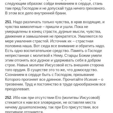
следующим образом: сойди вниманием в сердце, стань
там пред Господом и не допускай туда ничего греховного.
В этом все дело внутренней брани.
251
. Надо различать только чувства, в нрав входящие, и
чувства мимолетные – пришли и ушли. Пока не
умерщвлены в конец страсти, дурные мысли, чувства,
движения и замышления не прекратятся. Умаляются по
мере умаления страстей. Источник их – страстная
половина наша. Вот сюда все внимание и обратить надо.
Есть одно воспитательное средство. Память о Господе
непрестанная с молитвой к Нему. Старцы Божии умели
этим отгонять все дурное и удерживать себя в добром
строе. Навык молитве Иисусовой есть внешняя сторона
того орудия. В существе это то же, что домоседство.
Сознанием в сердце быть с Господом, призывание
Которого прогоняет все дрянное. Прочитайте Исихия – о
трезвении. Труд и постоянство в труде однообразном все
преодолевает.
252
. Ибо как при отсутствии Его (молитвы Иисусовой)
стекается к нам все зловредное, не оставляя места
ничему душеполезному, так при Его присутствии, все
противное отгоняется.