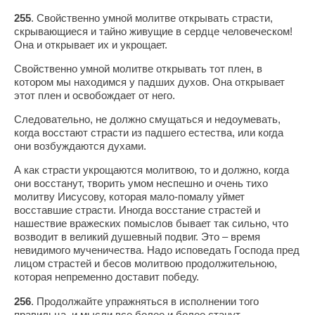
255
. Свойственно умной молитве открывать страсти,
скрывающиеся и тайно живущие в сердце человеческом!
Она и открывает их и укрощает.
Свойственно умной молитве открывать тот плен, в
котором мы находимся у падших духов. Она открывает
этот плен и освобождает от него.
Следовательно, не должно смущаться и недоумевать,
когда восстают страсти из падшего естества, или когда
они возбуждаются духами.
А как страсти укрощаются молитвою, то и должно, когда
они восстанут, творить умом неспешно и очень тихо
молитву Иисусову, которая мало-помалу уймет
восставшие страсти. Иногда восстание страстей и
нашествие вражеских помыслов бывает так сильно, что
возводит в великий душевный подвиг. Это – время
невидимого мученичества. Надо исповедать Господа пред
лицом страстей и бесов молитвою продолжительною,
которая непременно доставит победу.
256
. Продолжайте упражняться в исполнении того
правильца, и мысли все более и более станут