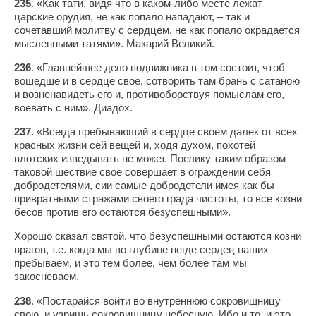
235
. «Как тати, видя что в каком-либо месте лежат
царские орудия, не как попало нападают, – так и
сочетавший молитву с сердцем, не как попало окрадается
мысленными татями». Макарий Великий.
236
. «Главнейшее дело подвижника в том состоит, чтоб
вошедше и в сердце свое, сотворить там брань с сатаною
и возненавидеть его и, противоборствуя помыслам его,
воевать с ним». Диадох.
237
. «Всегда пребываюший в сердце своем далек от всех
красных жизни сей вещей и, ходя духом, похотей
плотских изведывать не может. Поелику таким образом
таковой шествие свое совершает в ограждении себя
добродетелями, сии самые добродетели имея как бы
привратными стражами своего града чистоты, то все козни
бесов против его остаются безуспешными».
Хорошо сказал святой, что безуспешными остаются козни
врагов, т.е. когда мы во глубине негде сердец наших
пребываем, и это тем более, чем более там мы
закосневаем.
238
. «Постарайся войти во внутреннюю сокровищницу
свою, и узришь сокровищницу небесную. Ибо и то, и это