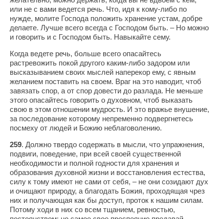
или не с вами ведется речь. Что, идя к кому-либо по
нужде, молите Господа положить хранение устам, добре
делаете. Лучше всего всегда с Господом быть. – Но можно
и говорить и с Господом быть. Навыкайте сему.
Когда ведете речь, больше всего опасайтесь
растревожить покой другого каким-либо задором или
высказыванием своих мыслей наперекор ему, с явным
желанием поставить на своем. Враг на это наводит, чтоб
завязать спор, а от спор довести до разлада. Не меньше
этого опасайтесь говорить о духовном, чтоб выказать
свою в этом отношении мудрость. И это вражье внушение,
за последование которому непременно подвергнетесь
посмеху от людей и Божию неблаговолению.
259
. Должно твердо содержать в мысли, что упражнения,
подвиги, поведение, при всей своей существенной
необходимости и полной годности для хранения и
образования духовной жизни и восстановления естества,
силу к тому имеют не сами от себя, – не они созидают дух
и очищают природу, а благодать Божия, проходящая чрез
них и получающая как бы доступ, проток к нашим силам.
Потому ходи в них со всем тщанием, ревностью,
постоянством; но самое свое преспеяние предавай