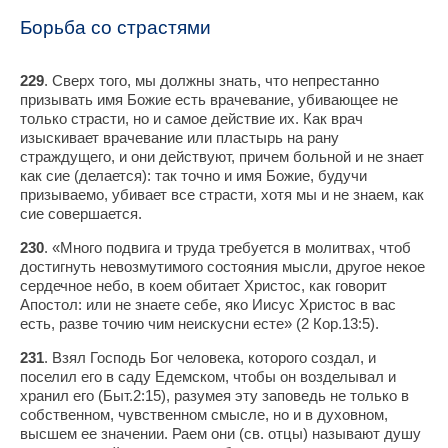
Борьба со страстями
229
. Сверх того, мы должны знать, что непрестанно
призывать имя Божие есть врачевание, убивающее не
только страсти, но и самое действие их. Как врач
изыскивает врачевание или пластырь на рану
страждущего, и они действуют, причем больной и не знает
как сие (делается): так точно и имя Божие, будучи
призываемо, убивает все страсти, хотя мы и не знаем, как
сие совершается.
230
. «Много подвига и труда требуется в молитвах, чтоб
достигнуть невозмутимого состояния мысли, другое некое
сердечное небо, в коем обитает Христос, как говорит
Апостол: или не знаете себе, яко Иисус Христос в вас
есть, разве точию чим неискусни есте» (2 Кор.13:5).
231
. Взял Господь Бог человека, которого создал, и
поселил его в саду Едемском, чтобы он возделывал и
хранил его (Быт.2:15), разумея эту заповедь не только в
собственном, чувственном смысле, но и в духовном,
высшем ее значении. Раем они (св. отцы) называют душу