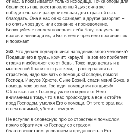
от нас, а показывается только исходище. Точка опоры для
брани есть наш восстановленный дух; сила же
победительная и разрушительная для страстей есть
благодать. Она в нас одно созидает, а другое разоряет, –
но опять чрез дух, или сознание и произволение.
Борющийся с воплем повергает себя Богу, жалуясь на
врагов и ненавидя их, и Бог в нем и чрез него прогоняет их
и поражает.
262
. Что делает подвергшийся нападению злого человека?
Подавши его в грудь, кричит: караул! На зов его прибегает
стража и избавляет его от беды. Тоже надо делать и в
мысленной брани со страстями, – рассерчавши на
страстное, надо взывать о помощи: «Господи, помоги!
Господи, Иисусе Христе, Сыне Божий, спаси меня! Боже, в
помощь мою вонми, Господи, помощи ми потщися!»
Обратясь так к Господу, уж не отходите от Него
вниманием к тому, что в вас происходит, а все и стойте
пред Господом, умоляя Его о помощи. От этого враг, как
огнем палимый, убежит немедля...
Не вступая в словесную прю со страстным помыслом,
прямо обратимся ко Господу со страхом,
благоговеинством, упованием и преданностью Его