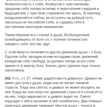
безжалостность к себе, безвкусие к чувственному,
предание себя позору всякому и переселение сердцем в
будущий век с чувством странничества здесь; 3) наконец,
воодушевляется сейчас же вступить на добрый путь,
нисколько не послабляя себе, а содержа себя в
постоянном некотором напряжении.
Таким образом все стихает в душе. Возбужденный,
освободившись от всех уз, с полною готовностью
говорить себе: востав, иду!
С этой минуты начинается другое движение души – к Богу.
Одолев себя, овладев всеми исходами своих движений,
возвратив себе свободу, он должен теперь всего себя
принесть в жертву Богу. Значит, дело сделано еще только
наполовину.
242
. 4 гл., ст. 27. «Ниже дадите места диаволу». Диавол не
имеет доступа к душе, когда она не питает никакой
страсти. Тогда она светла, и диавол не может воззреть на
нее. Когда же она попустит движение страсти и согласится
на нее, тогда омрачается, и диавол видит ее. Смело
подходит к ней и начинает в ней хозяйничать. Два главных
порочных движения тревожат обычно душу – похоть и