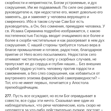
скорбности и неприятности, Богом устрояемые, и дух
сокрушения, Им же подаваемый. По силе оно равняется
руководителю и, при недостатке его, может довольно его
заменять, да и заменяет у человека верующего и
смиренного. Ибо в таком случае Сам Бог есть
руководитель, а Он, без сомнения, премудрее человека. У
св. Исаака Сирианина подробно изображается, с какою
постепенностью Господь вводит очищаемого все более и
более в скорби чистительные и как разогревает в нем дух
сокрушения. С нашей стороны требуется только вера в
благое промышление и готовое, радостное, благодарное
приятие от Него всего посылаемого. Недостаток сего
отнимает чистительную силу у скорбных случаев, не
пропускает ее до сердца и глубин наших... Без внешних
скорбей трудно устоять человеку против гордости и
самомнения, а без слез сокрушения, как избавиться от
внутреннего эгоизма фарисейской самоправедности? –
Тот, кто не имеет первых, почитается у Апостола
прелюбодейчищем.
277
. Пусть все осуждают, но если Бог оправдывает в
совести, все суды эти ничто. Сказывал мне один из
наблюдательных, что речи человеческие, коль скоро не
цепляются за что-либо действительно дурное, постоят –