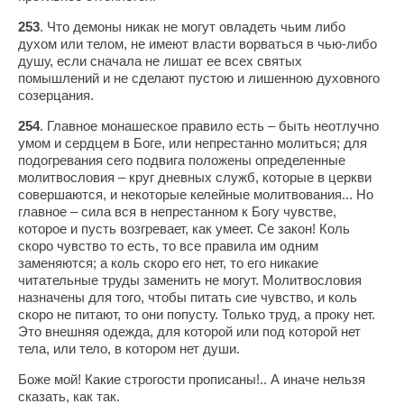
253
. Что демоны никак не могут овладеть чьим либо
духом или телом, не имеют власти ворваться в чью-либо
душу, если сначала не лишат ее всех святых
помышлений и не сделают пустою и лишенною духовного
созерцания.
254
. Главное монашеское правило есть – быть неотлучно
умом и сердцем в Боге, или непрестанно молиться; для
подогревания сего подвига положены определенные
молитвословия – круг дневных служб, которые в церкви
совершаются, и некоторые келейные молитвования... Но
главное – сила вся в непрестанном к Богу чувстве,
которое и пусть возгревает, как умеет. Се закон! Коль
скоро чувство то есть, то все правила им одним
заменяются; а коль скоро его нет, то его никакие
читательные труды заменить не могут. Молитвословия
назначены для того, чтобы питать сие чувство, и коль
скоро не питают, то они попусту. Только труд, а проку нет.
Это внешняя одежда, для которой или под которой нет
тела, или тело, в котором нет души.
Боже мой! Какие строгости прописаны!.. А иначе нельзя
сказать, как так.