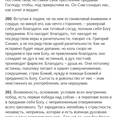
Господу, чтобы, под прикрытием их, Он Сам созидал нас,
как хочет и ведает.
260
. Вступая в подвиг, не на нем останавливай внимание и
сердце, но минуй его, как нечто стороннее, – разверзай
себя для благодати, как готовый сосуд, полным себя Богу
преданием. Кто находит благодать, тот находит ее
посредством веры и рачительности, говорит св. Григорий
Синаит, а не посредством одной рачительности. Как ни
исправно будет наше делание, но коль скоро не
предаемся при нем Богу, не привлекаем благодати, оно
созидает не дух в нас истинный, а дух лестчий,
производит фарисея. Благодать – душа их. Они потолику
истинны, поколику питают и хранят самоуничижение,
сокрушение, страх Божий, нужду в помощи Божией и
преданность Богу. Сытость и довольство от них – знак
неистинного их употребления, или неразумия.
261
. Возможность, основание, условие всех внутренних
побед, есть первая победа над собою – в переломе воли и
в предании себя Богу, с неприязненным отвержением
всего греховного. Тут зародилась нелюбовь к страстности,
ненависть, неприязнь, которая и есть военная духовная
сила и одна заменяет всю рать. Где нет ее, там без брани