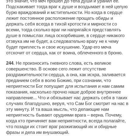
это значит, что меч прошел до тела души и уранил ее.
Подскакивает тогда враг к душе и воздымает в ней целую
бурю враждований и мстительности. Но когда в сердце
лежит постоянное расположение прощать обиды и
держать себя всегда в тихой кротости и мирности со
всеми, тогда сколько враг ни напрягайся представлять
душе в помыслах лица оскорбившие, в сердце никакого
отзвука им не будет, а следовательно врагу не к чему
будет приплесть и свое искушение. Удар его меча
отскочит от сердца, как от воина, облеченного в броню.
244
. Не произносить гневного слова, есть великое
совершенство. В основе сего лежит отсутствие
раздражительности сердца, а она, как искра, заливается
преданием себя в волю Божию, при сознании, что
неприятности Бог попущает для испытания и нам самим
показания, насколько прочно наше доброе внутреннее
направление... Что и обязывает нас держать себя в таких
случаях благодушно, веруя, что Сам Бог смотрит на нас в
эту минуту. И та ваша мысль, что делающие нам
неприятность бывают орудиями врага – верна. Почему,
когда кто причиняет вам неприятности, всегда полагайте,
что позади их стоит враг разжигающий их и обидные
фразы и дела им внушающий.