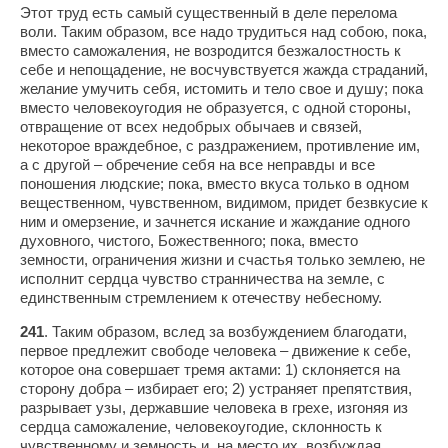
Этoт труд есть самый существенный в деле перелома
воли. Таким образом, все надо трудиться над собою, пока,
вместо саможаления, не возродится безжалостность к
себе и непощадение, не восчувствуется жажда страданий,
желание умучить себя, истомить и тело свое и душу; пока
вместо человекоугодия не образуется, с одной стороны,
отвращение от всех недобрых обычаев и связей,
некоторое враждебное, с раздражением, противление им,
а с другой – обречение себя на все неправды и все
поношения людские; пока, вместо вкуса только в одном
вещественном, чувственном, видимом, придет безвкусие к
ним и омерзение, и зачнется искание и жаждание одного
духовного, чистого, Божественного; пока, вместо
земности, ограничения жизни и счастья только землею, не
исполнит сердца чувство странничества на земле, с
единственным стремлением к отечеству небесному.
241
. Таким образом, вслед за возбуждением благодати,
первое предлежит свободе человека – движение к себе,
которое она совершает тремя актами: 1) склоняется на
сторону добра – избирает его; 2) устраняет препятствия,
разрывает узы, державшие человека в грехе, изгоняя из
сердца саможаление, человекоугодие, склонность к
чувственному и земность и, на место их, возбуждая