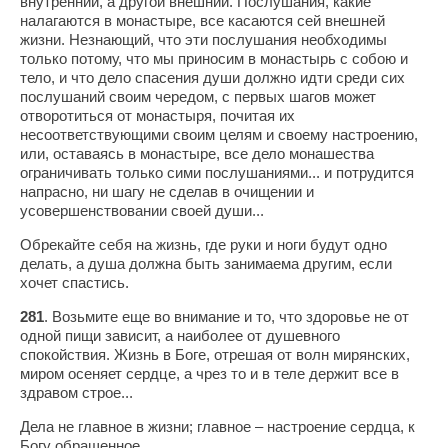
внутренний, а другой внешний. Послушания, какие
налагаются в монастыре, все касаются сей внешней
жизни. Незнающий, что эти послушания необходимы
только потому, что мы приносим в монастырь с собою и
тело, и что дело спасения души должно идти среди сих
послушаний своим чередом, с первых шагов может
отворотиться от монастыря, почитая их
несоответствующими своим целям и своему настроению,
или, оставаясь в монастыре, все дело монашества
ограничивать только сими послушаниями... и потрудится
напрасно, ни шагу не сделав в очищении и
усовершенствовании своей души...
Обрекайте себя на жизнь, где руки и ноги будут одно
делать, а душа должна быть занимаема другим, если
хочет спастись.
281
. Возьмите еще во внимание и то, что здоровье не от
одной пищи зависит, а наиболее от душевного
спокойствия. Жизнь в Боге, отрешая от волн мирянских,
миром осеняет сердце, а чрез то и в теле держит все в
здравом строе...
Дела не главное в жизни; главное – настроение сердца, к
Богу обращенное.