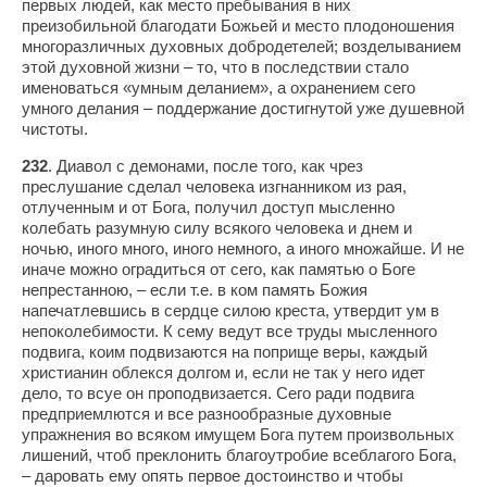
первых людей, как место пребывания в них
преизобильной благодати Божьей и место плодоношения
многоразличных духовных добродетелей; возделыванием
этой духовной жизни – то, что в последствии стало
именоваться «умным деланием», а охранением сего
умного делания – поддержание достигнутой уже душевной
чистоты.
232
. Диавол с демонами, после того, как чрез
преслушание сделал человека изгнанником из рая,
отлученным и от Бога, получил доступ мысленно
колебать разумную силу всякого человека и днем и
ночью, иного много, иного немного, а иного множайше. И не
иначе можно оградиться от сего, как памятью о Боге
непрестанною, – если т.е. в ком память Божия
напечатлевшись в сердце силою креста, утвердит ум в
непоколебимости. К сему ведут все труды мысленного
подвига, коим подвизаются на поприще веры, каждый
христианин облекся долгом и, если не так у него идет
дело, то всуе он проподвизается. Сего ради подвига
предприемлются и все разнообразные духовные
упражнения во всяком имущем Бога путем произвольных
лишений, чтоб преклонить благоутробие всеблагого Бога,
– даровать ему опять первое достоинство и чтобы