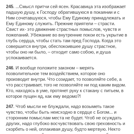
245
. ...Смысл притчи сей ясен. Красавица эта изображает
падшую душу, к Господу обратившуюся в покаянии и с
Ним сочетавшуюся, чтобы Ему Единому принадлежать и
Ему Единому служить. Прежние приятели – страсти.
Свист их- это движение страстных помыслов, чувств и
пожеланий. Убежание во внутренние покои есть укрытие в
глубь сердца, чтобы стать там пред Господа. Когда это
совершится внутри, обеспокоившее душу страстное,
чтобы оно ни было, – отходит само собою, и душа
успокаивается.
246
. И вообще положите законом – мерять
позволительное тем воздействием, которое оно
производит внутри. Что созидает, то позволяйте себе, а
что расстраивает, того не позволяйте ни под каким видом.
Кто, находясь в уме, протянет руку к стакану с питьем, в
которое пущен яд, как ему ведомо?!
247
. Чтоб мысли не блуждали, надо возыметь такое
чувство, чтобы быть неисходно в сердце с Богом... и
сторонним помыслам места не будет. Чтоб не осуждать
других, надо глубоко восчувствовать свою греховность и
скорбеть о ней, оплакивая душу, будто мертвую. Некто