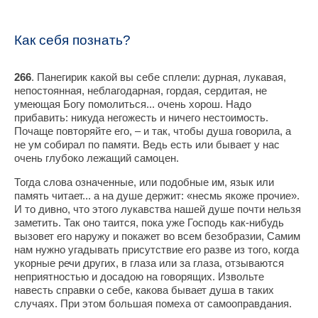
Как себя познать?
266
. Панегирик какой вы себе сплели: дурная, лукавая,
непостоянная, неблагодарная, гордая, сердитая, не
умеющая Богу помолиться... очень хорош. Надо
прибавить: никуда негожесть и ничего нестоимость.
Почаще повторяйте его, – и так, чтобы душа говорила, а
не ум собирал по памяти. Ведь есть или бывает у нас
очень глубоко лежащий самоцен.
Тогда слова означенные, или подобные им, язык или
память читает... а на душе держит: «несмь якоже прочие».
И то дивно, что этого лукавства нашей душе почти нельзя
заметить. Так оно таится, пока уже Господь как-нибудь
вызовет его наружу и покажет во всем безобразии, Самим
нам нужно угадывать присутствие его разве из того, когда
укорные речи других, в глаза или за глаза, отзываются
неприятностью и досадою на говорящих. Извольте
навесть справки о себе, какова бывает душа в таких
случаях. При этом большая помеха от самооправдания.