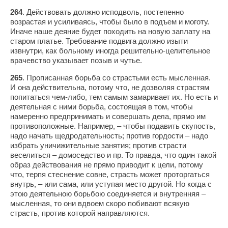
264
. Действовать должно исподволь, постепенно
возрастая и усиливаясь, чтобы было в подъем и моготу.
Иначе наше деяние будет походить на новую заплату на
старом платье. Требование подвига должно изыти
извнутри, как больному иногда решительно-целительное
врачевство указывает позыв и чутье.
265
. Прописанная борьба со страстьми есть мысленная.
И она действительна, потому что, не дозволяя страстям
попитаться чем-либо, тем самым замаривает их. Но есть и
деятельная с ними борьба, состоящая в том, чтобы
намеренно предпринимать и совершать дела, прямо им
противоположные. Например, – чтобы подавить скупость,
надо начать щедродательность; против гордости – надо
избрать уничижительные занятия; против страсти
веселиться – домоседство и пр. То правда, что один такой
образ действования не прямо приводит к цели, потому
что, терпя стеснение совне, страсть может проторгаться
внутрь, – или сама, или уступая место другой. Но когда с
этою деятельною борьбою соединяется и внутренняя –
мысленная, то они вдвоем скоро побивают всякую
страсть, против которой направляются.