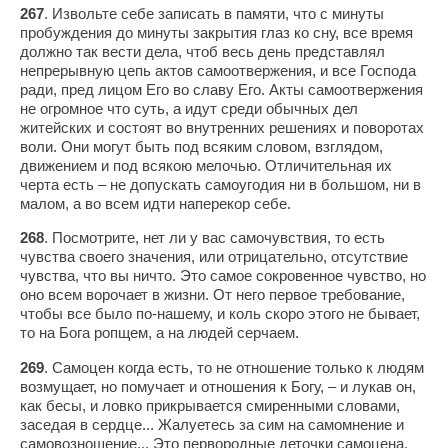
267
. Извольте себе записать в памяти, что с минуты
пробуждения до минуты закрытия глаз ко сну, все время
должно так вести дела, чтоб весь день представлял
непрерывную цепь актов самоотвержения, и все Господа
ради, пред лицом Его во славу Его. Акты самоотвержения
не огромное что суть, а идут среди обычных дел
житейских и состоят во внутренних решениях и поворотах
воли. Они могут быть под всяким словом, взглядом,
движением и под всякою мелочью. Отличительная их
черта есть – не допускать самоугодия ни в большом, ни в
малом, а во всем идти наперекор себе.
268
. Посмотрите, нет ли у вас самочувствия, то есть
чувства своего значения, или отрицательно, отсутствие
чувства, что вы ничто. Это самое сокровенное чувство, но
оно всем ворочает в жизни. От него первое требование,
чтобы все было по-нашему, и коль скоро этого не бывает,
то на Бога ропщем, а на людей серчаем.
269
. Самоцен когда есть, то не отношение только к людям
возмущает, но помучает и отношения к Богу, – и лукав он,
как бесы, и ловко прикрывается смиренными словами,
заседая в сердце... Жалуетесь за сим на самомнение и
самовозношение... Это первородные деточки самоцена.