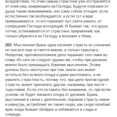
вседействию, то этим самым страстное уже отстраняется
от очей ума, взирающего на Господа. Будучи отрезано от
души таким невниманием, оно само собою отходит, если
естественно так возбуждается; а если тут и враг
примешивается, то его поражает луч света умного, от
созерцания Господа исходящий. И бывает так, что душа
тотчас успокаивается от страстных приражений, как
только обратится ко Господу и воззовет к Нему.
263
. Мысленная брань одна изгоняет страсть из сознания;
но она все еще остается живою, а только скрылась.
Напротив, противоположное дело поражает сего змия во
главу. Из сего не следует однако же, чтобы при делании
можно было прекращать борение мысленное. Этому
должно быть неотлучно при том, иначе оно может
остаться без всякого плода и даже распложать, а не
умалять страстность, потому что, при деле против одной
страсти, может прилипать другая, например, при посте –
тщеславие. Если это оставить без внимания, то, при всем
усилии, не будет никакого плода от делания. Брань
мысленная в связи с деятельною, поражая страсть извне
и извнутрь, истребляет ее также скоро, как скоро погибает
враг, когда бывает обойден и побивается и сзади и
спереди.