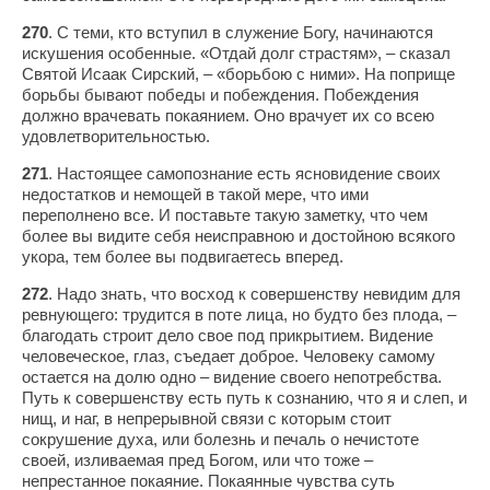
270
. С теми, кто вступил в служение Богу, начинаются
искушения особенные. «Отдай долг страстям», – сказал
Святой Исаак Сирский, – «борьбою с ними». На поприще
борьбы бывают победы и побеждения. Побеждения
должно врачевать покаянием. Оно врачует их со всею
удовлетворительностью.
271
. Настоящее самопознание есть ясновидение своих
недостатков и немощей в такой мере, что ими
переполнено все. И поставьте такую заметку, что чем
более вы видите себя неисправною и достойною всякого
укора, тем более вы подвигаетесь вперед.
272
. Надо знать, что восход к совершенству невидим для
ревнующего: трудится в поте лица, но будто без плода, –
благодать строит дело свое под прикрытием. Видение
человеческое, глаз, съедает доброе. Человеку самому
остается на долю одно – видение своего непотребства.
Путь к совершенству есть путь к сознанию, что я и слеп, и
нищ, и наг, в непрерывной связи с которым стоит
сокрушение духа, или болезнь и печаль о нечистоте
своей, изливаемая пред Богом, или что тоже –
непрестанное покаяние. Покаянные чувства суть