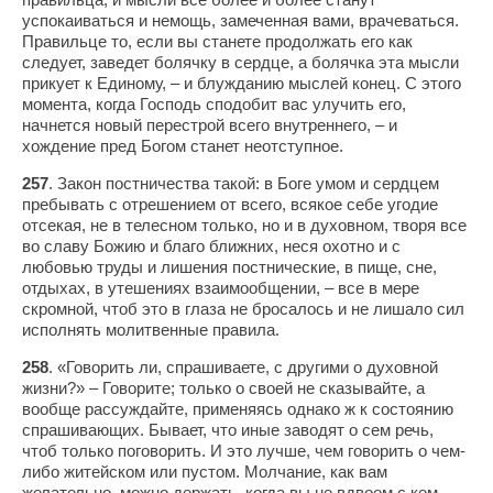
успокаиваться и немощь, замеченная вами, врачеваться.
Правильце то, если вы станете продолжать его как
следует, заведет болячку в сердце, а болячка эта мысли
прикует к Единому, – и блужданию мыслей конец. С этого
момента, когда Господь сподобит вас улучить его,
начнется новый перестрой всего внутреннего, – и
хождение пред Богом станет неотступное.
257
. Закон постничества такой: в Боге умом и сердцем
пребывать с отрешением от всего, всякое себе угодие
отсекая, не в телесном только, но и в духовном, творя все
во славу Божию и благо ближних, неся охотно и с
любовью труды и лишения постнические, в пище, сне,
отдыхах, в утешениях взаимообщении, – все в мере
скромной, чтоб это в глаза не бросалось и не лишало сил
исполнять молитвенные правила.
258
. «Говорить ли, спрашиваете, с другими о духовной
жизни?» – Говорите; только о своей не сказывайте, а
вообще рассуждайте, применяясь однако ж к состоянию
спрашивающих. Бывает, что иные заводят о сем речь,
чтоб только поговорить. И это лучше, чем говорить о чем-
либо житейском или пустом. Молчание, как вам
желательно, можно держать, когда вы не вдвоем с кем,