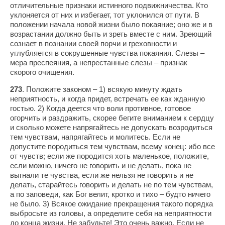
отличительные признаки истинного подвижничества. Кто
уклоняется от них и избегает, тот уклонился от пути. В
положении начала новой жизни было покаяние; оно же и в
возрастании должно быть и зреть вместе с ним. Зреющий
сознает в познании своей порчи и греховности и
углубляется в сокрушенные чувства покаяния. Слезы –
мера преспеяния, а непрестанные слезы – признак
скорого очищения.
273
. Положите законом – 1) всякую минуту ждать
неприятность, и когда придет, встречать ее как жданную
гостью. 2) Когда деется что воли противное, готовое
огорчить и раздражить, скорее бегите вниманием к сердцу
и сколько можете напрягайтесь не допускать возродиться
тем чувствам, напрягайтесь и молитесь. Если не
допустите породиться тем чувствам, всему конец: ибо все
от чувств; если же породится хоть маленькое, положите,
если можно, ничего не говорить и не делать, пока не
выгнали те чувства, если же нельзя не говорить и не
делать, старайтесь говорить и делать не по тем чувствам,
а по заповеди, как Бог велит, кротко и тихо – будто ничего
не было. 3) Всякое ожидание прекращения такого порядка
выбросьте из головы, а определите себя на неприятности
до конца жизни. Не забудьте! Это очень важно. Если не