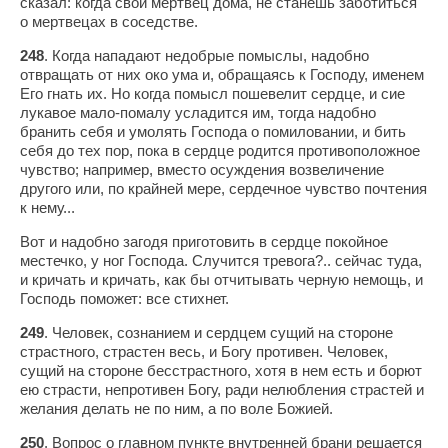
сказал: когда свой мертвец дома, не станешь заботиться
о мертвецах в соседстве.
248
. Когда нападают недобрые помыслы, надобно
отвращать от них око ума и, обращаясь к Господу, именем
Его гнать их. Но когда помысл пошевелит сердце, и сие
лукавое мало-помалу усладится им, тогда надобно
бранить себя и умолять Господа о помиловании, и бить
себя до тех пор, пока в сердце родится противоположное
чувство; например, вместо осуждения возвеличение
другого или, по крайней мере, сердечное чувство почтения
к нему...
Вот и надобно загодя приготовить в сердце покойное
местечко, у ног Господа. Случится тревога?.. сейчас туда,
и кричать и кричать, как бы отчитывать черную немощь, и
Господь поможет: все стихнет.
249
. Человек, сознанием и сердцем сущий на стороне
страстного, страстен весь, и Богу противен. Человек,
сущий на стороне бесстрастного, хотя в нем есть и борют
ею страсти, непротивен Богу, ради нелюбления страстей и
желания делать не по ним, а по воле Божией.
250
. Вопрос о главном пункте внутренней брани решается