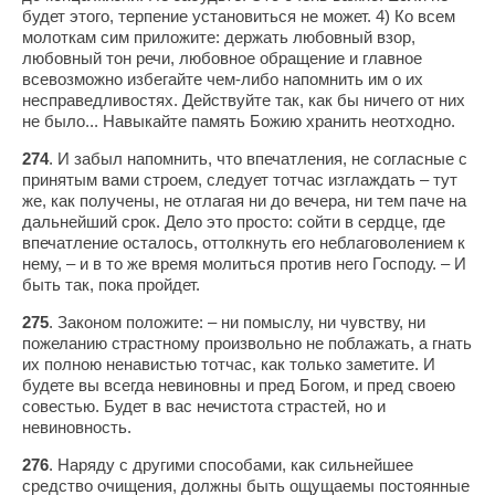
будет этого, терпение установиться не может. 4) Ко всем
молоткам сим приложите: держать любовный взор,
любовный тон речи, любовное обращение и главное
всевозможно избегайте чем-либо напомнить им о их
несправедливостях. Действуйте так, как бы ничего от них
не было... Навыкайте память Божию хранить неотходно.
274
. И забыл напомнить, что впечатления, не согласные с
принятым вами строем, следует тотчас изглаждать – тут
же, как получены, не отлагая ни до вечера, ни тем паче на
дальнейший срок. Дело это просто: сойти в сердце, где
впечатление осталось, оттолкнуть его неблаговолением к
нему, – и в то же время молиться против него Господу. – И
быть так, пока пройдет.
275
. Законом положите: – ни помыслу, ни чувству, ни
пожеланию страстному произвольно не поблажать, а гнать
их полною ненавистью тотчас, как только заметите. И
будете вы всегда невиновны и пред Богом, и пред своею
совестью. Будет в вас нечистота страстей, но и
невиновность.
276
. Наряду с другими способами, как сильнейшее
средство очищения, должны быть ощущаемы постоянные