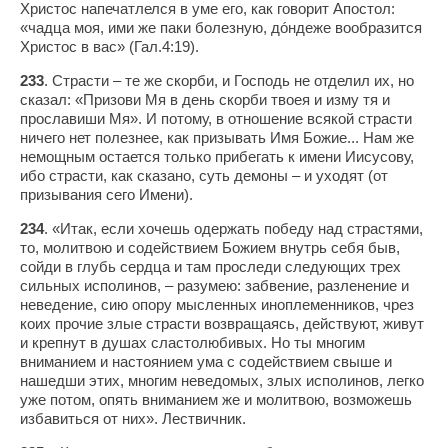
Христос напечатлелся в уме его, как говорит Апостол:
«чадца моя, ими же паки болезную, дóндеже вообразится
Христос в вас» (Гал.4:19).
233
. Страсти – те же скорби, и Господь не отделил их, но
сказал: «Призови Мя в день скорби твоея и изму тя и
прославиши Мя». И потому, в отношение всякой страсти
ничего нет полезнее, как призывать Имя Божие... Нам же
немощным остается только прибегать к имени Иисусову,
ибо страсти, как сказано, суть демоны – и уходят (от
призывания сего Имени).
234
. «Итак, если хочешь одержать победу над страстями,
то, молитвою и содействием Божием внутрь себя быв,
сойди в глубь сердца и там проследи следующих трех
сильных исполинов, – разумею: забвение, разленение и
неведение, сию опору мысленных иноплеменников, чрез
коих прочие злые страсти возвращаясь, действуют, живут
и крепнут в душах сластолюбивых. Но ты многим
вниманием и настоянием ума с содействием свыше и
нашедши этих, многим неведомых, злых исполинов, легко
уже потом, опять вниманием же и молитвою, возможешь
избавиться от них». Лествичник.