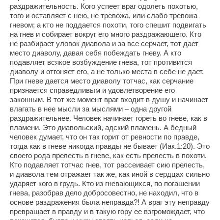
раздражительность. Кого успеет враг одолеть похотью,
того и оставляет с нею, не тревожа, или слабо тревожа
гневом; а кто не поддается похоти, того спешит подвигать
на гнев и собирает вокруг его много раздражающего. Кто
не разбирает уловок диавола и за все серчает, тот дает
место диаволу, давая себя побеждать гневу. А кто
подавляет всякое возбуждение гнева, тот противится
диаволу и отгоняет его, а не только места в себе не дает.
При гневе дается место диаволу тотчас, как серчание
признается справедливым и удовлетворение его
законным. В тот же момент враг входит в душу и начинает
влагать в нее мысли за мыслями – одна другой
раздражительнее. Человек начинает гореть во гневе, как в
пламени. Это диавольский, адский пламень. А бедный
человек думает, что он так горит от ревности по правде,
тогда как в гневе никогда правды не бывает (Иак.1:20). Это
своего рода прелесть в гневе, как есть прелесть в похоти.
Кто подавляет тотчас гнев, тот рассеивает сию прелесть,
и диавола тем отражает так же, как иной в сердцах сильно
ударяет кого в грудь. Кто из гневающихся, по погашении
гнева, разобрав дело добросовестно, не находил, что в
основе раздражения была неправда?! А враг эту неправду
превращает в правду и в такую гору ее взгромождает, что