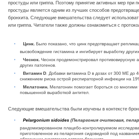
простуды или гриппа.
Поэтому принятие активных мер при п
простуды является одним из лучших способов предотвраще
бронхита.
Следующие вмешательства следует использовать
или гриппа.
Читатели также должны ознакомиться с проток
•
Цинк
.
Было показано, что цинк предотвращает реплика
высвобождение гистамина и ингибирует выработку други
•
Чеснок
.
Чеснок продемонстрировал противовирусную ак
других патогенов.
•
Витамин
D
.
Добавки витамина D в дозах от 300 МЕ до 
снижением риска острой респираторной инфекции на 19
•
Мелатонин
.
Мелатонин помогает бороться со многими 
повышенной выработкой антител.
Следующие вмешательства были изучены в контексте брон
•
Pelargonium sidoides
(Пеларгония очитковая, пелар
рандомизированном плацебо-контролируемом исследова
приготовленное из пеларгония сидовидной под название