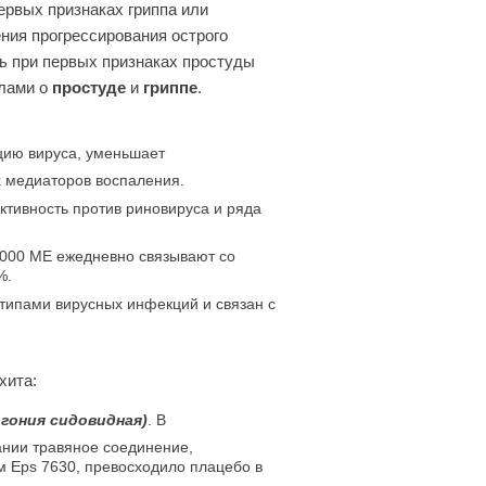
ервых признаках гриппа или
ния прогрессирования острого
 при первых признаках простуды
олами о
простуде
и
гриппе
.
цию вируса, уменьшает
х медиаторов воспаления.
тивность против риновируса и ряда
4000 МЕ ежедневно связывают со
%.
типами вирусных инфекций и связан с
хита:
гония сидовидная)
.
В
нии травяное соединение,
м Eps 7630, превосходило плацебо в