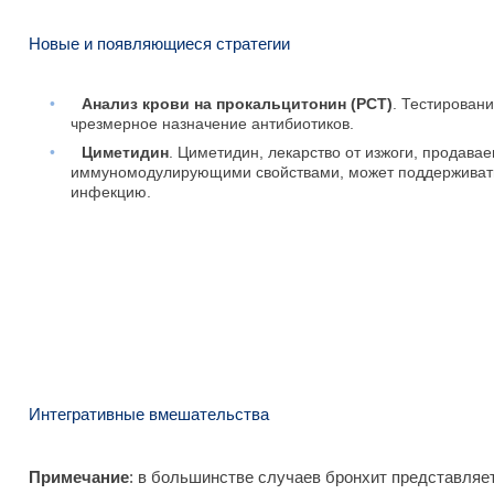
Новые и появляющиеся стратегии
•
Анализ крови на прокальцитонин (РСТ)
.
Тестирован
чрезмерное назначение антибиотиков.
•
Циметидин
.
Циметидин, лекарство от изжоги, продава
иммуномодулирующими свойствами, может поддерживать
инфекцию.
Интегративные вмешательства
Примечание
:
в большинстве случаев бронхит представляет