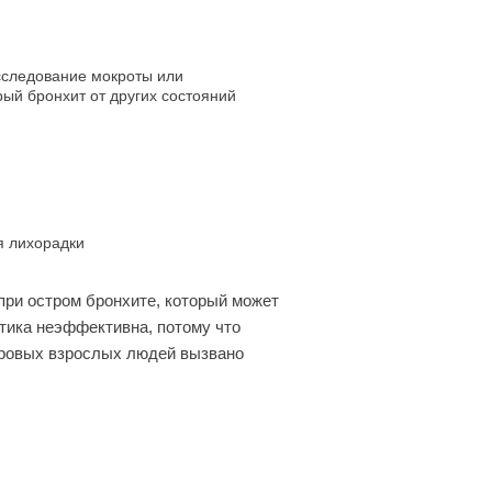
исследование мокроты или
рый бронхит от других состояний
я лихорадки
при остром бронхите, который может
тика неэффективна, потому что
оровых взрослых людей вызвано