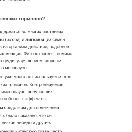
женских гормонов?
одержатся во многих растениях,
ны
(из сои) и
лигнаны
(из семян
ь на организм действие, подобное
рых женщин. Фитоэстрогены, помимо
а груди, улучшением здоровья
ов менопаузы.
нь уже много лет используется для
ских гормонов. Контролируемое
ерименопаузе, получавших
бо побочных эффектов.
ым средством для облегчения
ях было показано, что он
 низкое либидо и другие.
ционную китайскую траву часто