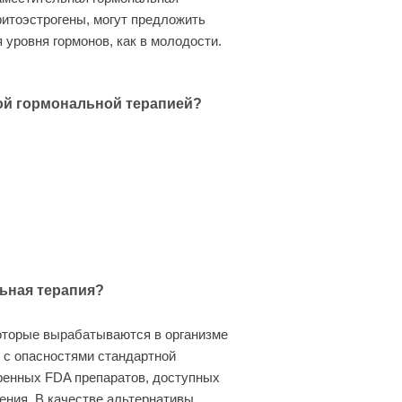
 фитоэстрогены, могут предложить
ровня гормонов, как в молодости.
ной гормональной терапией?
ьная терапия?
которые вырабатываются в организме
 с опасностями стандартной
ренных FDA препаратов, доступных
ения. В качестве альтернативы,