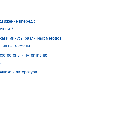
движение вперед с
ичной ЗГТ
сы и минусы различных методов
ания на гормоны
оэстрогены и нутритивная
а
чники и литература