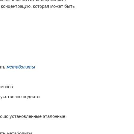
 концентрацию, которая может быть
ить
метаболиты
рмонов
кусственно подняты
орошо установленные эталонные
ить метаболиты