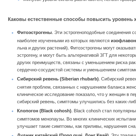
Каковы естественные способы повысить уровень 
Фитоэстрогены
. Эти эстрогеноподобные соединения с
наиболее изученными из которых являются
изофлаво
льна и других растений). Фитоэстрогены могут оказыват
эстрогену, и могут быть альтернативой ЗГТ для некото
других преимуществ, связаны с уменьшением риска рак
сердечно-сосудистой системы и уменьшением симптом
Сибирский ревень (Siberian rhubarb)
. Сибирский реве
снятия проблем, связанных с нарушением баланса жен
клиническое исследование показало, что у женщин в п
сибирский ревень, симптомы улучшились без каких-ли
Клопогон (Black cohosh)
. Black cohosh стал популярн
симптомов менопаузы. Во многих клинических испытани
улучшает такие симптомы, как приливы, нарушения сна,
Дудник китайский (Dong quai, Донг Квай)
. Эту тради