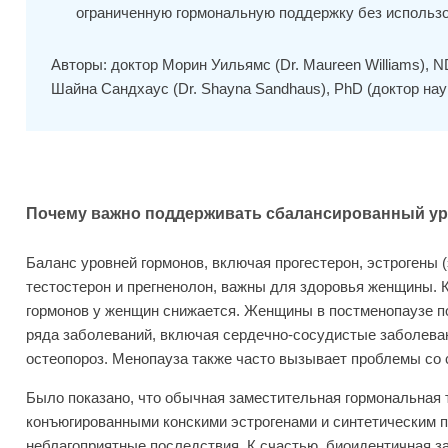
ограниченную гормональную поддержку без использо
Авторы: доктор Морин Уильямс (Dr. Maureen Williams), N
Шайна Сандхаус (Dr. Shayna Sandhaus), PhD (доктор нау
Почему важно поддерживать сбалансированный ур
Баланс уровней гормонов, включая прогестерон, эстрогены (
тестостерон и прегненолон, важны для здоровья женщины. 
гормонов у женщин снижается. Женщины в постменопаузе 
ряда заболеваний, включая сердечно-сосудистые заболева
остеопороз. Менопауза также часто вызывает проблемы со 
Было показано, что обычная заместительная гормональная 
конъюгированными конскими эстрогенами и синтетическим п
неблагоприятные последствия. К счастью, биоидентичная 