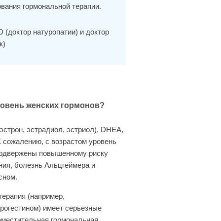
вания гормональной терапии.
D (доктор натуропатии) и доктор
к)
овень женских гормонов?
эстрон, эстрадиол, эстриол), DHEA,
К сожалению, с возрастом уровень
подвержены повышенному риску
ния, болезнь Альцгеймера и
сном.
терапия (например,
рогестином) имеет серьезные
заместительная гормональная