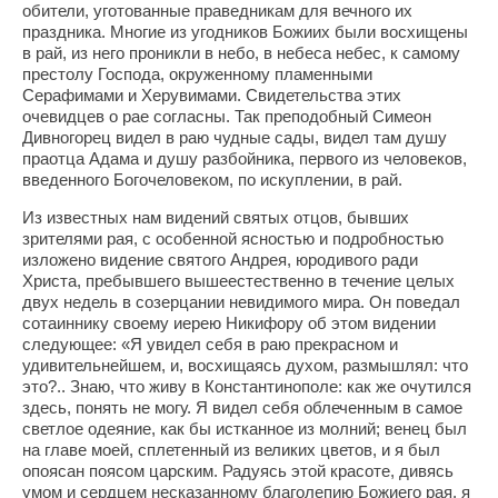
обители, уготованные праведникам для вечного их
праздника. Многие из угодников Божиих были восхищены
в рай, из него проникли в небо, в небеса небес, к самому
престолу Господа, окруженному пламенными
Серафимами и Херувимами. Свидетельства этих
очевидцев о рае согласны. Так преподобный Симеон
Дивногорец видел в раю чудные сады, видел там душу
праотца Адама и душу разбойника, первого из человеков,
введенного Богочеловеком, по искуплении, в рай.
Из известных нам видений святых отцов, бывших
зрителями рая, с особенной ясностью и подробностью
изложено видение святого Андрея, юродивого ради
Христа, пребывшего вышеестественно в течение целых
двух недель в созерцании невидимого мира. Он поведал
сотаиннику своему иерею Никифору об этом видении
следующее: «Я увидел себя в раю прекрасном и
удивительнейшем, и, восхищаясь духом, размышлял: что
это?.. Знаю, что живу в Константинополе: как же очутился
здесь, понять не могу. Я видел себя облеченным в самое
светлое одеяние, как бы истканное из молний; венец был
на главе моей, сплетенный из великих цветов, и я был
опоясан поясом царским. Радуясь этой красоте, дивясь
умом и сердцем несказанному благолепию Божиего рая, я