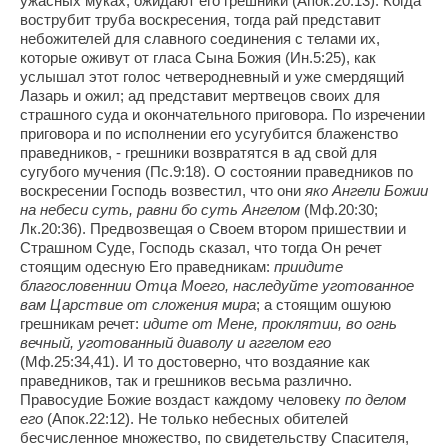
ужасных муках, ожидают его грешники (Апок.20:13). Когда
вострубит труба воскресения, тогда рай представит
небожителей для славного соединения с телами их,
которые оживут от гласа Сына Божия (Ин.5:25), как
услышал этот голос четверодневный и уже смердящий
Лазарь и ожил; ад представит мертвецов своих для
страшного суда и окончательного приговора. По изречении
приговора и по исполнении его усугубится блаженство
праведников, - грешники возвратятся в ад свой для
сугубого мучения (Пс.9:18). О состоянии праведников по
воскресении Господь возвестил, что они
яко Ангели Божии
на небеси суть, равни бо суть Ангелом
(Мф.20:30;
Лк.20:36). Предвозвещая о Своем втором пришествии и
Страшном Суде, Господь сказал, что тогда Он речет
стоящим одесную Его праведникам:
приидите
благословеннии Отца Моего, наследуйте уготованное
вам Царствие от сложения мира
; а стоящим ошуюю
грешникам речет:
идите от Мене, проклятии, во огнь
вечный, уготованный диаволу и аггелом его
(Мф.25:34,41). И то достоверно, что воздаяние как
праведников, так и грешников весьма различно.
Правосудие Божие воздаст каждому человеку
по делом
его
(Апок.22:12). Не только небесных обителей
бесчисленное множество, по свидетельству Спасителя,