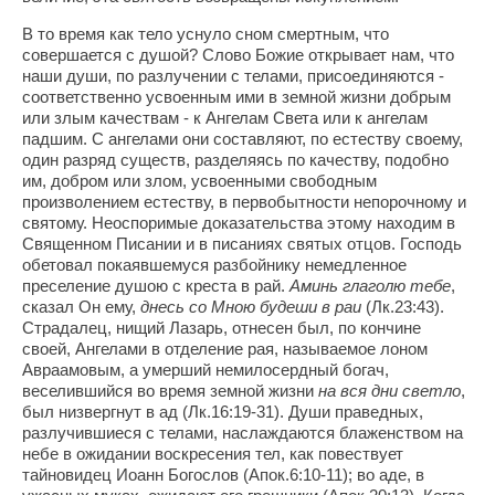
В то время как тело уснуло сном смертным, что
совершается с душой? Слово Божие открывает нам, что
наши души, по разлучении с телами, присоединяются -
соответственно усвоенным ими в земной жизни добрым
или злым качествам - к Ангелам Света или к ангелам
падшим. С ангелами они составляют, по естеству своему,
один разряд существ, разделяясь по качеству, подобно
им, добром или злом, усвоенными свободным
произволением естеству, в первобытности непорочному и
святому. Неоспоримые доказательства этому находим в
Священном Писании и в писаниях святых отцов. Господь
обетовал покаявшемуся разбойнику немедленное
преселение душою с креста в рай.
Аминь глаголю тебе
,
сказал Он ему,
днесь со Мною будеши в раи
(Лк.23:43).
Страдалец, нищий Лазарь, отнесен был, по кончине
своей, Ангелами в отделение рая, называемое лоном
Авраамовым, а умерший немилосердный богач,
веселившийся во время земной жизни
на вся дни светло
,
был низвергнут в ад (Лк.16:19-31). Души праведных,
разлучившиеся с телами, наслаждаются блаженством на
небе в ожидании воскресения тел, как повествует
тайновидец Иоанн Богослов (Апок.6:10-11); во аде, в