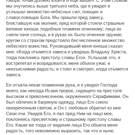
говоря: «Нам должно взойти и еще выше». С этим словом
мы очутились выше третьего неба, где я увидел и
услышал множество небесных сил, поющих и
славословящих Бога. Мы пришли пред завесу,
блиставшую как молния, пред которой стояли страшные
великие юноши, подобные пламени огненному; лица их
сияли паче солнца, и в руках их было огненное оружие;
кругом со страхом предстояло бесчисленное множество
небесного воинства. Руководивший меня юноша сказал
мне: «Когда отымется завеса и увидишь Владыку Христа,
тогда поклонись престолу славы Его». Услышав это, я
вострепетал и возрадовался; меня объяли ужас и
неизъяснимая радость; я стоял и смотрел, когда отымется
завеса.
Ее отъяла некая пламенная рука, и я увидел Господа
моего, как некогда Исаия пророк, сидящего на престоле
высоком и превознесенном, окруженного Серафимами. Он
был облечен в багряную одежду, лицо Его сияло
неизреченным светом, и Он с любовью обратил ко мне
Свои очи. Увидев Его, я пал пред Ним на лицо мое,
поклоняясь пресветлому и страшному престолу славы
Его. Какая же тогда от видения лица Его объяла меня
радость, того невозможно выразить, так что и ныне,