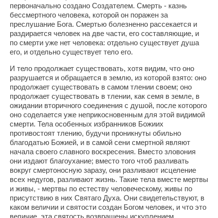
первоначально создано Создателем. Смерть - казнь
бессмертного человека, которой он поражен за
преслушание Бога. Смертью болезненно рассекается и
раздирается человек на две части, его составляющие, и
по смерти уже нет человека: отдельно существует душа
его, и отдельно существует тело его.
И тело продолжает существовать, хотя видим, что оно
разрушается и обращается в землю, из которой взято: оно
продолжает существовать в самом тлении своем; оно
продолжает существовать в тлении, как семя в земле, в
ожидании вторичного соединения с душой, после которого
оно соделается уже неприкосновенным для этой видимой
смерти. Тела особенных избранников Божиих
противостоят тлению, будучи проникнуты обильно
благодатью Божией, и в самой сени смертной являют
начала своего славного воскресения. Вместо зловония
они издают благоухание; вместо того чтоб разливать
вокруг смертоносную заразу, они разливают исцеление
всех недугов, разливают жизнь. Такие тела вместе мертвы
и живы, - мертвы по естеству человеческому, живы по
присутствию в них Святаго Духа. Они свидетельствуют, в
каком величии и святости создан Богом человек, и что это
величие, эта святость возвращены искуплением.