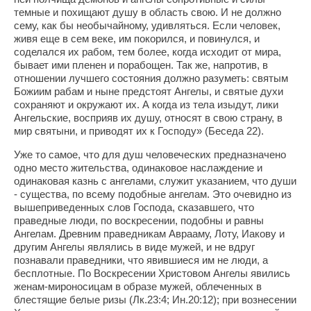
темные и похищают душу в область свою. И не должно
сему, как бы необычайному, удивляться. Если человек,
живя еще в сем веке, им покорился, и повинулся, и
соделался их рабом, тем более, когда исходит от мира,
бывает ими пленен и порабощен. Так же, напротив, в
отношении лучшего состояния должно разуметь: святым
Божиим рабам и ныне предстоят Ангелы, и святые духи
сохраняют и окружают их. А когда из тела изыдут, лики
Ангельские, восприяв их душу, относят в свою страну, в
мир святыни, и приводят их к Господу» (Беседа 22).
Уже то самое, что для душ человеческих предназначено
одно место жительства, одинаковое наслаждение и
одинаковая казнь с ангелами, служит указанием, что души
- существа, по всему подобные ангелам. Это очевидно из
вышеприведенных слов Господа, сказавшего, что
праведные люди, по воскресении, подобны и равны
Ангелам. Древним праведникам Аврааму, Лоту, Иакову и
другим Ангелы являлись в виде мужей, и не вдруг
познавали праведники, что явившиеся им не люди, а
бесплотные. По Воскресении Христовом Ангелы явились
женам-мироносицам в образе мужей, облеченных в
блестящие белые ризы (Лк.23:4; Ин.20:12); при вознесении