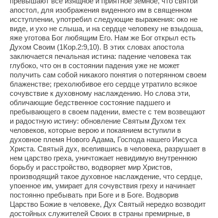
превышают все изящное и приятное земное, что святой
апостол, для изображения виденного им в священном
исступлении, употребил следующие выражения: око не
виде, и ухо не слыша, и на сердце человеку не взыдоша,
яже уготова Бог любящим Его. Нам же Бог открыл есть
Духом Своим (1Кор.2:9,10). В этих словах апостола
заключается печальная истина: падение человека так
глубоко, что он в состоянии падения уже не может
получить сам собой никакого понятия о потерянном своем
блаженстве; грехолюбивое его сердце утратило всякое
сочувствие к духовному наслаждению. Но слова эти,
обличающие бедственное состояние падшего и
пребывающего в своем падении, вместе с тем возвещают
и радостную истину: обновление Святым Духом тех
человеков, которые верою и покаянием вступили в
духовное племя Нового Адама, Господа нашего Иисуса
Христа. Святый дух, вселившись в человека, разрушает в
нем царство греха, уничтожает невидимую внутреннюю
борьбу и расстройство, водворяет мир Христов,
производящий такое духовное наслаждение, что сердце,
упоенное им, умирает для сочувствия греху и начинает
постоянно пребывать при Боге и в Боге. Водворив
Царство Божие в человеке, Дух Святый нередко возводит
достойных служителей Своих в страны премирные, в