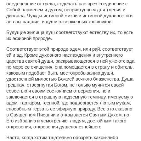
оледеневшие от греха, соделать нас чрез соединение с
Собой пламенем и духом, неприступным для тления и
диавола. Чужды истинной жизни и истинной духовности и
ангелы падшие, и души отверженных грешников.
Будущие жилища душ соответствуют естеству их, то есть
их эфирной природе.
Соответствует этой природе эдем, или рай, соответствует
ей и ад. Кроме духовного наслаждения и внутреннего
царства святой души, раскрывающегося в ней уже отсюда
по мере ее очищения, она помещается в страну и обитель,
каковым подобает быть местопребыванию души,
удостоенной милостью Божией вечного блаженства. Душа
грешная, отвергнутая Богом, не только мучится своей
совестью и своим состоянием отвержения, но и
заключается в страшную подземную темницу, именуемую
адом, тартаром, геенной, где подвергается лютым мукам,
способным терзать ее эфирную природу. Все это сказано
в Священном Писании и открывается Святым Духом, по
Его избранию и усмотрению, людям, достойным такого
откровения, откровения душеполезнейшего.
Часто, когда хотим тщательно обозреть какой-либо