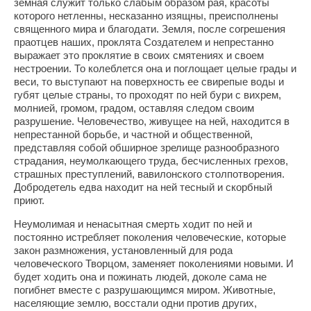
земная служит только слабым образом рая, красоты
которого нетленны, несказанно изящны, преисполнены
священного мира и благодати. Земля, после согрешения
праотцев наших, проклята Создателем и непрестанно
выражает это проклятие в своих смятениях и своем
нестроении. То колеблется она и поглощает целые грады и
веси, то выступают на поверхность ее свирепые воды и
губят целые страны, то проходят по ней бури с вихрем,
молнией, громом, градом, оставляя следом своим
разрушение. Человечество, живущее на ней, находится в
непрестанной борьбе, и частной и общественной,
представляя собой обширное зрелище разнообразного
страдания, неумолкающего труда, бесчисленных грехов,
страшных преступлений, вавилонского столпотворения.
Добродетель едва находит на ней тесный и скорбный
приют.
Неумолимая и ненасытная смерть ходит по ней и
постоянно истребляет поколения человеческие, которые
закон размножения, установленный для рода
человеческого Творцом, заменяет поколениями новыми. И
будет ходить она и пожинать людей, доколе сама не
погибнет вместе с разрушающимся миром. Животные,
населяющие землю, восстали одни против других,