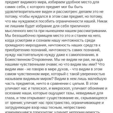
предмет видимого мира, избираем удобное место для
самих себя, с которого предмет мог бы быть
удовлетворительнее виден и рассмотрен: делаем это не
потому, чтобы нуждался в этом сам предмет, но потому,
что мы нуждаемся пособить ограниченности нашей. Никак
не лишним будет избрание для себя приличного
мысленного места при нынешнем нашем рассматривании.
Мы безошибочно приищем место это и станем на него,
когда усмотрим и сознаем нашу ничтожность среди
громадного мироздания, ничтожность наших средств к
приобретению познаний, ничтожность самих познаний,
нужду настоятельную нужду даже к самопознанию, в
Божественном Откровении. Мы не видим ни рая, ни ада
нашими чувственными очами; но что видим мы ими? Что
видим ими - не говорю в мире духов, - что видим в этом
самом чувственном мире, который с такой уверенностью
называем видимым миром? Видим в нем лишь малейшую
часть предметов, ничто в сравнении с целым. В этом
уличают нас и телескоп, и микроскоп, уличают обоняние и
осязание наши, которые ощущают газы, невидимые для
глаза, и тем открывают существование их, скрывающееся
от зрения; уличает нас пространство, ограничивающее и
затрудняющее взор наш тесным, непрестанно
изменяющимся горизонтом; уличает непроницаемость