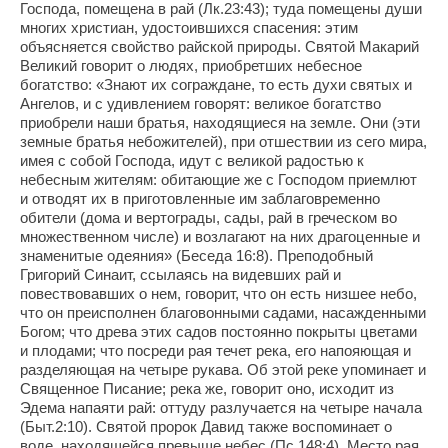
Господа, помещена в рай (Лк.23:43); туда помещены души
многих христиан, удостоившихся спасения: этим
объясняется свойство райской природы. Святой Макарий
Великий говорит о людях, приобретших небесное
богатство: «Знают их сограждане, то есть духи святых и
Ангелов, и с удивлением говорят: великое богатство
приобрели наши братья, находящиеся на земле. Они (эти
земные братья небожителей), при отшествии из сего мира,
имея с собой Господа, идут с великой радостью к
небесным жителям: обитающие же с Господом приемлют
и отводят их в приготовленные им заблаговременно
обители (дома и вертограды, сады, рай в греческом во
множественном числе) и возлагают на них драгоценные и
знаменитые одеяния» (Беседа 16:8). Преподобный
Григорий Синаит, ссылаясь на видевших рай и
повествовавших о нем, говорит, что он есть низшее небо,
что он преисполнен благовонными садами, насажденными
Богом; что древа этих садов постоянно покрыты цветами
и плодами; что посреди рая течет река, его напояющая и
разделяющая на четыре рукава. Об этой реке упоминает и
Священное Писание; река же, говорит оно, исходит из
Эдема напаяти рай: оттуду разлучается на четыре начала
(Быт.2:10). Святой пророк Давид также воспоминает о
воде, находящейся превыше небес (Пс.148:4). Место рая