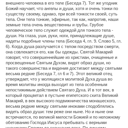
внешнего человека в его теле (Беседа 7). Тот же угодник
Божий научает, что ангелы и души, хотя и очень тонки по
существу своему, однако, при всей тонкости своей, суть
тела. Они тела тонкие, эфирные, так как, напротив, наши
земные тела очень вещественны и грубы. Грубое
человеческое тело служит одеждой для тонкого тела -
души. На глаза, уши, руки, ноги, принадлежащие душе,
надеты подобные члены тела (Беседа 4, гл. 9. Слово 5, гл.
6). Когда душа разлучается с телом посредством смерти,
она совлекается его, как бы одежды. Святой Макарий
говорит, что совершеннейшие из христиан, очищенные и
просвещенные Святым Духом, видят образ души, но
такого совершенства и видения достигают между святыми
весьма редкие (Беседа 7, гл 6 и 7). Этот великий отец
утверждает, что у молящихся молитвой Духа душа во
время молитвы иногда выходит из тела особенным
непостижимым действием Святаго Духа. И в тот век, в
который процветал в пустыне египетского скита Великий
Макарий, в век высокого подвижничества монашеского,
весьма редкие между святыми иноками сподоблялись
видеть образ души: тем реже они ныне. Но и ныне они
встречаются, по великой милости Божией и по неложному
обетованию Господа Иисуса пребывать с верными
учениками Своими до скончания века. По личному