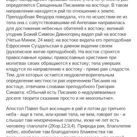
определяется Священным Писанием на востоце. В таком
направлении находится рай по отношению к земле.
Преподобная Феодора поведала, что по исшествии ее из
тела она с сопутствовавшими ей Ангелами направилась
для достижения небесных обителей к востоку; великий
угодник Божий Симеон Дивногорец видел рай на востоке
(Четьи-Минеи, 24 мая); на востоке видела его преподобная
Ефросиния Суздальская в дивном видении своем
(рукописное житие преподобной). На восток строятся
православные храмы; православные христиане при
молитвах своих обращаются к востоку; тела умерших
кладутся по направлению к востоку - прямо рая сладости.
Тем, для которых остается неудовлетворительным
определение местности рая изречением Писания на
востоце, отвечаем словами преподобного Григория
Синаита: «Обычай есть Писанию о недоумеваемых
доселе творити сказание просто и не многопытне».
Апостол Павел был восхищен в рай и потом до третьего
неба - аще в теле, или кроме тела, не вем, говорит он - и
слышал там неизреченные глаголы, ихже не лет есть
человеку глаголати (2Кор.12:3,4). Природа рая, благолепие
небес, изобилие там благодатного блаженства так