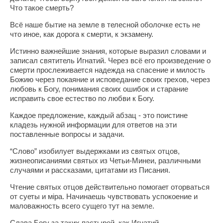
Что такое смерть?
Всё наше бытие на земле в телесной оболочке есть не
что иное, как дорога к смерти, к экзамену.
Истинно важнейшие знания, которые выразил словами и
записал святитель Игнатий. Через всё его произведение о
смерти прослеживается надежда на спасение и милость
Божию через покаяние и исповедание своих грехов, через
любовь к Богу, понимания своих ошибок и старание
исправить свое естество по любви к Богу.
Каждое предложение, каждый абзац - это поистине
кладезь нужной информации для ответов на эти
поставленные вопросы и задачи.
“Слово” изобилует выдержками из святых отцов,
жизнеописаниями святых из Четьи-Минеи, различными
случаями и рассказами, цитатами из Писания.
Чтение святых отцов действительно помогает оторваться
от суеты и мiра. Начинаешь чувствовать успокоение и
маловажность всего сущего тут на земле.
Слава Богу за таких пастырей, как Игнатий.