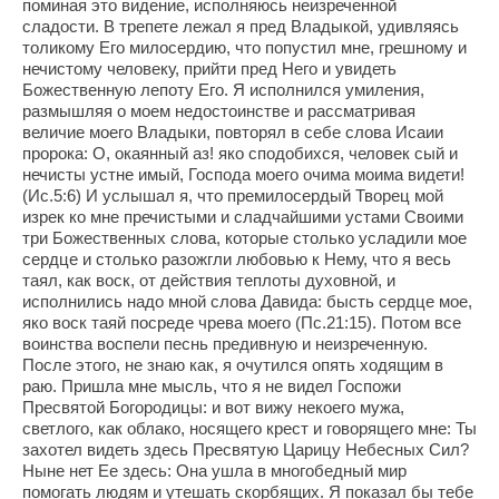
поминая это видение, исполняюсь неизреченной
сладости. В трепете лежал я пред Владыкой, удивляясь
толикому Его милосердию, что попустил мне, грешному и
нечистому человеку, прийти пред Него и увидеть
Божественную лепоту Его. Я исполнился умиления,
размышляя о моем недостоинстве и рассматривая
величие моего Владыки, повторял в себе слова Исаии
пророка: О, окаянный аз! яко сподобихся, человек сый и
нечисты устне имый, Господа моего очима моима видети!
(Ис.5:6) И услышал я, что премилосердый Творец мой
изрек ко мне пречистыми и сладчайшими устами Своими
три Божественных слова, которые столько усладили мое
сердце и столько разожгли любовью к Нему, что я весь
таял, как воск, от действия теплоты духовной, и
исполнились надо мной слова Давида: бысть сердце мое,
яко воск таяй посреде чрева моего (Пс.21:15). Потом все
воинства воспели песнь предивную и неизреченную.
После этого, не знаю как, я очутился опять ходящим в
раю. Пришла мне мысль, что я не видел Госпожи
Пресвятой Богородицы: и вот вижу некоего мужа,
светлого, как облако, носящего крест и говорящего мне: Ты
захотел видеть здесь Пресвятую Царицу Небесных Сил?
Ныне нет Ее здесь: Она ушла в многобедный мир
помогать людям и утешать скорбящих. Я показал бы тебе