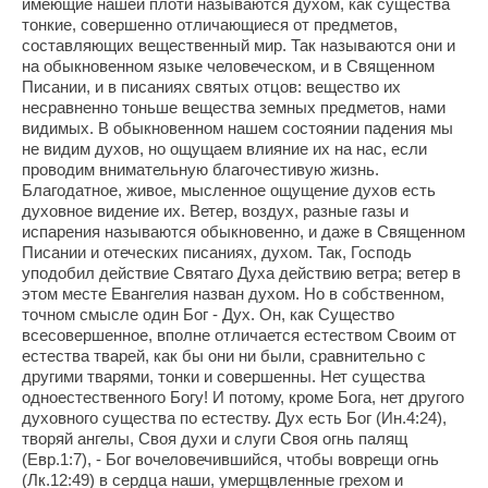
имеющие нашей плоти называются духом, как существа
тонкие, совершенно отличающиеся от предметов,
составляющих вещественный мир. Так называются они и
на обыкновенном языке человеческом, и в Священном
Писании, и в писаниях святых отцов: вещество их
несравненно тоньше вещества земных предметов, нами
видимых. В обыкновенном нашем состоянии падения мы
не видим духов, но ощущаем влияние их на нас, если
проводим внимательную благочестивую жизнь.
Благодатное, живое, мысленное ощущение духов есть
духовное видение их. Ветер, воздух, разные газы и
испарения называются обыкновенно, и даже в Священном
Писании и отеческих писаниях, духом. Так, Господь
уподобил действие Святаго Духа действию ветра; ветер в
этом месте Евангелия назван духом. Но в собственном,
точном смысле один Бог - Дух. Он, как Существо
всесовершенное, вполне отличается естеством Своим от
естества тварей, как бы они ни были, сравнительно с
другими тварями, тонки и совершенны. Нет существа
одноестественного Богу! И потому, кроме Бога, нет другого
духовного существа по естеству. Дух есть Бог (Ин.4:24),
творяй ангелы, Своя духи и слуги Своя огнь палящ
(Евр.1:7), - Бог вочеловечившийся, чтобы воврещи огнь
(Лк.12:49) в сердца наши, умерщвленные грехом и