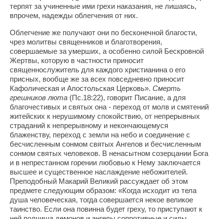
терпят за учиненные ими грехи наказания, не лишаясь,
впрочем, надежды облегчения от них.
Облегчение же получают они по бесконечной благости,
чрез молитвы священников и благотворения,
совершаемые за умерших, а особенно силой Бескровной
Жертвы, которую в частности приносит
священнослужитель для каждого христианина о его
присных, вообще же за всех повседневно приносит
Кафолическая и Апостольская Церковь».
Смерть
грешников люта
(Пс.18:22), говорит Писание, а для
благочестивых и святых она - переход от молв и смятений
житейских к нерушимому спокойствию, от непрерывных
страданий к непрерывному и некончающемуся
блаженству, переход с земли на небо и соединение с
бесчисленным сонмом святых Ангелов и бесчисленным
сонмом святых человеков. В ненасытном созерцании Бога
и в непрестанном горении любовью к Нему заключается
высшее и существенное наслаждение небожителей.
Преподобный Макарий Великий рассуждает об этом
предмете следующим образом: «Когда исходит из тела
душа человеческая, тогда совершается некое великое
таинство. Если она повинна будет греху, то приступают к
ней полчища демонов и ангелы сопротивные и силы