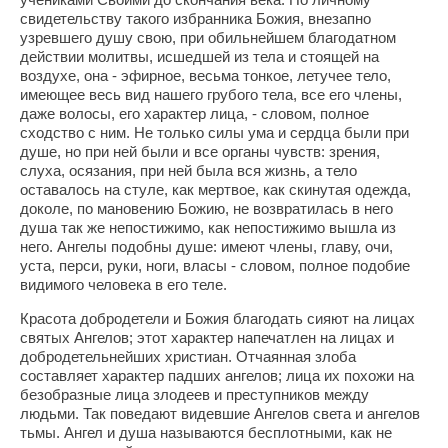
свидетельству такого избранника Божия, внезапно
узревшего душу свою, при обильнейшем благодатном
действии молитвы, исшедшей из тела и стоящей на
воздухе, она - эфирное, весьма тонкое, летучее тело,
имеющее весь вид нашего грубого тела, все его члены,
даже волосы, его характер лица, - словом, полное
сходство с ним. Не только силы ума и сердца были при
душе, но при ней были и все органы чувств: зрения,
слуха, осязания, при ней была вся жизнь, а тело
оставалось на стуле, как мертвое, как скинутая одежда,
доколе, по мановению Божию, не возвратилась в него
душа так же непостижимо, как непостижимо вышла из
него. Ангелы подобны душе: имеют члены, главу, очи,
уста, перси, руки, ноги, власы - словом, полное подобие
видимого человека в его теле.
Красота добродетели и Божия благодать сияют на лицах
святых Ангелов; этот характер напечатлен на лицах и
добродетельнейших христиан. Отчаянная злоба
составляет характер падших ангелов; лица их похожи на
безобразные лица злодеев и преступников между
людьми. Так поведают видевшие Ангелов света и ангелов
тьмы. Ангел и душа называются бесплотными, как не