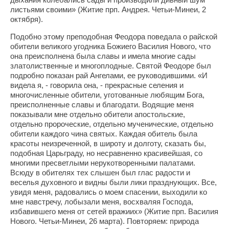
листьями своими» (Житие прп. Андрея. Четьи-Минеи, 2
октября).
Подобно этому преподобная Феодора поведала о райской
обители великого угодника Божиего Василия Нового, что
она преисполнена была славы и имела многие сады
златолиственные и многоплодные. Святой Феодоре был
подробно показан рай Ангелами, ее руководившими. «И
видела я, - говорила она, - прекрасные селения и
многочисленные обители, уготованные любящим Бога,
преисполненные славы и благодати. Водящие меня
показывали мне отдельно обители апостольские,
отдельно пророческие, отдельно мученические, отдельно
обители каждого чина святых. Каждая обитель была
красоты неизреченной, в широту и долготу, сказать бы,
подобная Царьграду, но несравненно красивейшая, со
многими пресветлыми нерукотворенными палатами.
Всюду в обителях тех слышен был глас радости и
веселья духовного и видны были лики празднующих. Все,
увидя меня, радовались о моем спасении, выходили ко
мне навстречу, лобызали меня, восхваляя Господа,
избавившего меня от сетей вражиих» (Житие прп. Василия
Нового. Четьи-Минеи, 26 марта). Повторяем: природа