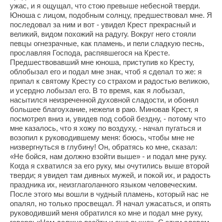
ужас, и я ощущал, что стою превыше небесной тверди.
Юноша с лицом, подобным солнцу, предшествовал мне. Я
последовал за ним и вот - увидел Крест прекрасный и
великий, видом похожий на радугу. Вокруг него стояли
певцы огнезрачные, как пламень, и пели сладкую песнь,
прославляя Господа, распявшегося на Кресте.
Предшествовавший мне юноша, приступив ко Кресту,
облобызал его и подал мне знак, чтоб я сделал то же: я
припал к святому Кресту со страхом и радостью великою,
и усердно лобызал его. В то время, как я лобызал,
насытился неизреченной духовной сладости, и обонял
большее благоухание, нежели в раю. Миновав Крест, я
посмотрел вниз и, увидев под собой бездну, - потому что
мне казалось, что я хожу по воздуху, - начал пугаться и
возопил к руководившему меня: боюсь, чтобы мне не
низвергнуться в глубину! Он, обратясь ко мне, сказал:
«Не бойся, нам должно взойти выше» - и подал мне руку.
Когда я схватился за его руку, мы очутились выше второй
тверди; я увидел там дивных мужей, и покой их, и радость
праздника их, неизглаголанного языком человеческим.
После этого мы вошли в чудный пламень, который нас не
опалял, но только просвещал. Я начал ужасаться, и опять
руководивший меня обратился ко мне и подал мне руку,