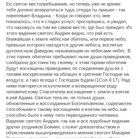
Ее святое местопребывание, но теперь уже не время:
тебе должно возвратиться туда, откуда ты пришел - так
повелевает Владыка. - Когда он говорил это, мне
показалось, что я сладко уснул; проснувшись, я увидел,
что нахожусь на том же самом месте, где был прежде». Из
этого видения святого Андрея видно, что рай есть
ближайшая к земле небесная обитель, или первое небо,
превыше которого находятся другие небеса, воспетые
духоносным Давидом, называющим их небесами небес. В
этих горних обителях пребывают ныне души праведников,
сообразно достоинству своему; к этим горним обителям
будут восхищены праведники, по соединении душ их с
телами воскресением на облацех в сретение Господне на
воздусе, и тако всегда с Господом будем (1Сол.4:17). Над
ними повторится искупленное и возвращенное роду
человеческому Спасителем восхищение с земли и взятие
в рай Адама. Святые тела их, не только души,
обновленные и воссозданные Богочеловеком, соделаютея
способными к такому восхищению и взятию на небо, как
способно было к нему тело первозданного человека.
Видение святого Андрея, так как и все подобные видения
других угодников Божиих, служит доказательством и
объяснением вышеприведенного мнения святого Макария