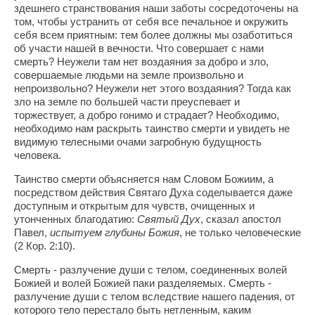
здешнего странствования наши заботы сосредоточены на
том, чтобы устранить от себя все печальное и окружить
себя всем приятным: тем более должны мы озаботиться
об участи нашей в вечности. Что совершает с нами
смерть? Неужели там нет воздаяния за добро и зло,
совершаемые людьми на земле произвольно и
непроизвольно? Неужели нет этого воздаяния? Тогда как
зло на земле по большей части преуспевает и
торжествует, а добро гонимо и страдает? Необходимо,
необходимо нам раскрыть таинство смерти и увидеть не
видимую телесными очами загробную будущность
человека.
Таинство смерти объясняется нам Словом Божиим, а
посредством действия Святаго Духа соделывается даже
доступным и открытым для чувств, очищенных и
утонченных благодатию:
Святый Дух
, сказал апостол
Павел,
испытуем глубины Божия
, не только человеческие
(2 Кор. 2:10).
Смерть - разлучение души с телом, соединенных волей
Божией и волей Божией паки разделяемых. Смерть -
разлучение души с телом вследствие нашего падения, от
которого тело перестало быть нетленным, каким