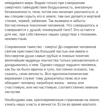
невидимого мира. Видим только при совершении
смертного тайнодействия бездыханность, внезапную
безжизненность тела; потом оно начинает разлагаться, и
мы спешим скрыть его в земле; там оно делается жертвой
тления, червей, забвения. Так вымерли и забыты
бесчисленные поколения человеков. Что совершилось и
совершается с душой, покинувшей тело? Это остается
для нас, при собственных наших средствах к познанию,
неизвестным.
Сокровенное таинство - смерть! До озарения человеков
светом христианства большей частью они имели о
бессмертии души самые грубые и ложные понятия;
величайшие мудрецы язычества только умозаключали и
догадывались о нем. Однако сердце падшего человека,
как бы ни было мрачно и тупо, постоянно осязало, так
сказать, свою вечность. Все идолопоклоннические
верования служат тому доказательством; все они
обещают человеку загробную жизнь - жизнь или
счастливую, или несчастливую, соответственно земным
заслугам.
Необходимо нам, кратковременным странникам на земле,
узнать нашу участь в вечности. Если во время краткого