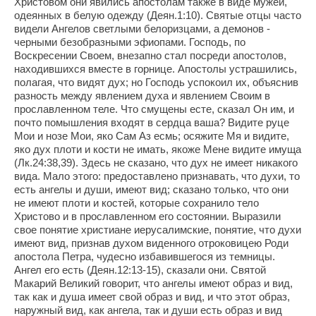
Христовом они явились апостолам также в виде мужей,
одеянных в белую одежду (Деян.1:10). Святые отцы часто
видели Ангелов светлыми белоризцами, а демонов -
черными безобразными эфиопами. Господь, по
Воскресении Своем, внезапно стал посреди апостолов,
находившихся вместе в горнице. Апостолы устрашились,
полагая, что видят дух; но Господь успокоил их, объяснив
разность между явлением духа и явлением Своим в
прославленном теле. Что смущены есте, сказал Он им, и
почто помышления входят в сердца ваша? Видите руце
Мои и нозе Мои, яко Сам Аз есмь; осяжите Мя и видите,
яко дух плоти и кости не имать, якоже Мене видите имуща
(Лк.24:38,39). Здесь не сказано, что дух не имеет никакого
вида. Мало этого: предоставлено признавать, что духи, то
есть ангелы и души, имеют вид; сказано только, что они
не имеют плоти и костей, которые сохранило тело
Христово и в прославленном его состоянии. Выразили
свое понятие христиане иерусалимские, понятие, что духи
имеют вид, признав духом виденного отроковицею Роди
апостола Петра, чудесно избавившегося из темницы.
Ангел его есть (Деян.12:13-15), сказали они. Святой
Макарий Великий говорит, что ангелы имеют образ и вид,
так как и душа имеет свой образ и вид, и что этот образ,
наружный вид, как ангела, так и души есть образ и вид