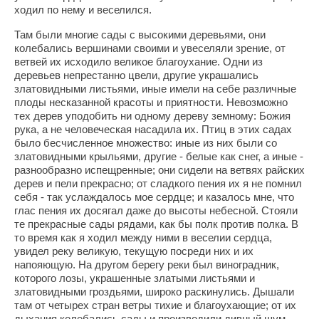
ходил по нему и веселился.
Там были многие сады с высокими деревьями, они
колебались вершинами своими и увеселяли зрение, от
ветвей их исходило великое благоухание. Одни из
деревьев непрестанно цвели, другие украшались
златовидными листьями, иные имели на себе различные
плоды несказанной красоты и приятности. Невозможно
тех дерев уподобить ни одному дереву земному: Божия
рука, а не человеческая насадила их. Птиц в этих садах
было бесчисленное множество: иные из них были со
златовидными крыльями, другие - белые как снег, а иные -
разнообразно испещренные; они сидели на ветвях райских
дерев и пели прекрасно; от сладкого пения их я не помнил
себя - так услаждалось мое сердце; и казалось мне, что
глас пения их досягал даже до высоты небесной. Стояли
те прекрасные сады рядами, как бы полк против полка. В
то время как я ходил между ними в веселии сердца,
увидел реку великую, текущую посреди них и их
напояющую. На другом берегу реки был виноградник,
которого лозы, украшенные златыми листьями и
златовидными гроздьями, широко раскинулись. Дышали
там от четырех стран ветры тихие и благоухающие; от их
дыхания колебались сады и производили дивный шум