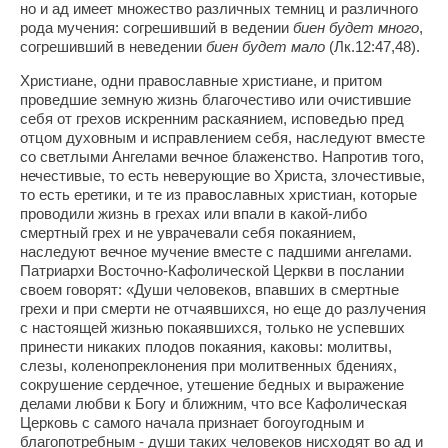
но и ад имеет множество различных темниц и различного
рода мучения: согрешивший в ведении
биен будет много
,
согрешивший в неведении
биен будет мало
(Лк.12:47,48).
Христиане, одни православные христиане, и притом
проведшие земную жизнь благочестиво или очистившие
себя от грехов искренним раскаянием, исповедью пред
отцом духовным и исправлением себя, наследуют вместе
со светлыми Ангелами вечное блаженство. Напротив того,
нечестивые, то есть неверующие во Христа, злочестивые,
то есть еретики, и те из православных христиан, которые
проводили жизнь в грехах или впали в какой-либо
смертный грех и не уврачевали себя покаянием,
наследуют вечное мучение вместе с падшими ангелами.
Патриархи Восточно-Кафолической Церкви в послании
своем говорят: «Души человеков, впавших в смертные
грехи и при смерти не отчаявшихся, но еще до разлучения
с настоящей жизнью покаявшихся, только не успевших
принести никаких плодов покаяния, каковы: молитвы,
слезы, коленопреклонения при молитвенных бдениях,
сокрушение сердечное, утешение бедных и выражение
делами любви к Богу и ближним, что все Кафолическая
Церковь с самого начала признает богоугодным и
благопотребным - души таких человеков нисходят во ад и