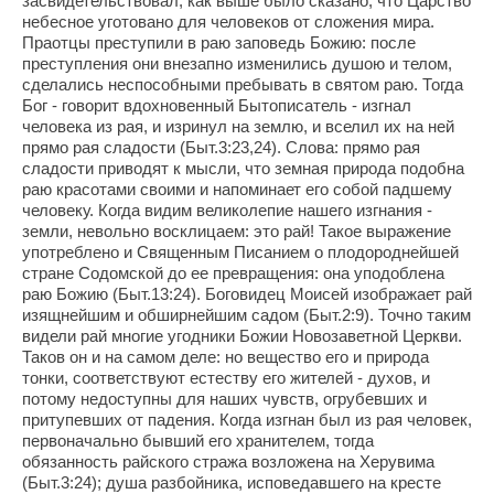
засвидетельствовал, как выше было сказано, что Царство
небесное уготовано для человеков от сложения мира.
Праотцы преступили в раю заповедь Божию: после
преступления они внезапно изменились душою и телом,
сделались неспособными пребывать в святом раю. Тогда
Бог - говорит вдохновенный Бытописатель - изгнал
человека из рая, и изринул на землю, и вселил их на ней
прямо рая сладости (Быт.3:23,24). Слова: прямо рая
сладости приводят к мысли, что земная природа подобна
раю красотами своими и напоминает его собой падшему
человеку. Когда видим великолепие нашего изгнания -
земли, невольно восклицаем: это рай! Такое выражение
употреблено и Священным Писанием о плодороднейшей
стране Содомской до ее превращения: она уподоблена
раю Божию (Быт.13:24). Боговидец Моисей изображает рай
изящнейшим и обширнейшим садом (Быт.2:9). Точно таким
видели рай многие угодники Божии Новозаветной Церкви.
Таков он и на самом деле: но вещество его и природа
тонки, соответствуют естеству его жителей - духов, и
потому недоступны для наших чувств, огрубевших и
притупевших от падения. Когда изгнан был из рая человек,
первоначально бывший его хранителем, тогда
обязанность райского стража возложена на Херувима
(Быт.3:24); душа разбойника, исповедавшего на кресте