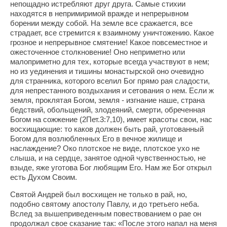
непощадно истребляют друг друга. Самые стихии
находятся в непримиримой вражде и непрерывном
борении между собой. На земле все сражается, все
страдает, все стремится к взаимному уничтожению. Какое
грозное и непрерывное смятение! Какое повсеместное и
ожесточенное столкновение! Оно неприметно или
малоприметно для тех, которые всегда участвуют в нем;
но из уединения и тишины монастырской оно очевидно
для странника, которого вселил Бог прямо рая сладости,
для непрестанного воздыхания и сетования о нем. Если ж
земля, проклятая Богом, земля - изгнание наше, страна
бедствий, обольщений, злодеяний, смерти, обреченная
Богом на сожжение (2Пет.3:7,10), имеет красоты свои, нас
восхищающие: то каков должен быть рай, уготованный
Богом для возлюбленных Его в вечное жилище и
наслаждение? Око плотское не виде, плотское ухо не
слыша, и на сердце, занятое одной чувственностью, не
взыде, яже уготова Бог любящим Его. Нам же Бог открыл
есть Духом Своим.
Святой Андрей был восхищен не только в рай, но,
подобно святому апостолу Павлу, и до третьего неба.
Вслед за вышеприведенным повествованием о рае он
продолжал свое сказание так: «После этого напал на меня