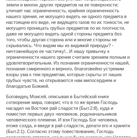
земли и многих других предметов на ее поверхности;
уличает нас ограниченность, крайняя ограниченность
нашего зрения, не могущего видеть ни одного предмета в
настоящем его виде, не видящего газов по их тонкости, не
могущего проницать грубых предметов по их плотности,
даже не могущего видеть одной стороны предмета без
того, чтобы другая сторона или и многие стороны не
скрывались. Что видим мы из видимой природы? -
ничтожнейшую ее частичку!.. И нашу привычку к
ограниченности нашего зрения считаем зрением полным и
удовлетворительным. Из познания ограниченности нашей,
познания смиренного и верного, благоговейно устремим
взоры ума к тем предметам, которые скрыты от наших
грубых чувств, но открываются нам милосердием и
благодатью Божией.
Боговидец Моисей, описывая в Бытейской книге
сотворение мира, говорит, что в то же время Господь
насадил на Востоке рай сладости (Быт.2:8), куда и
поместил первых двух человеков, родоначальников
человеческого племени. И взя Господь Бог человека,
егоже созда, и введе в рай сладости, делати его и хранити
(Быт.2:1). Согласно этому повествованию, Господь