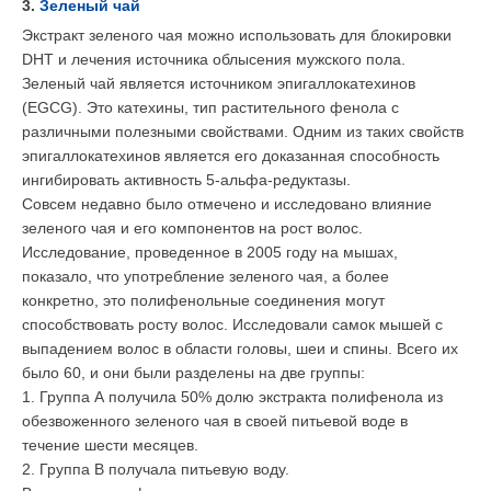
3.
Зеленый чай
Экстракт зеленого чая можно использовать для блокировки
DHT и лечения источника облысения мужского пола.
Зеленый чай является источником эпигаллокатехинов
(EGCG). Это катехины, тип растительного фенола с
различными полезными свойствами. Одним из таких свойств
эпигаллокатехинов является его доказанная способность
ингибировать активность 5-альфа-редуктазы.
Совсем недавно было отмечено и исследовано влияние
зеленого чая и его компонентов на рост волос.
Исследование, проведенное в 2005 году на мышах,
показало, что употребление зеленого чая, а более
конкретно, это полифенольные соединения могут
способствовать росту волос. Исследовали самок мышей с
выпадением волос в области головы, шеи и спины. Всего их
было 60, и они были разделены на две группы:
1. Группа
A
получила 50% долю экстракта полифенола из
обезвоженного зеленого чая в своей питьевой воде в
течение шести месяцев.
2. Группа
B
получала питьевую воду.