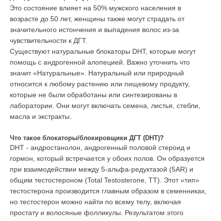
Это состояние влияет на 50% мужского населения в
возрасте до 50 лет, женщины также могут страдать от
значительного истончения и выпадения волос из-за
чувствительности к ДГТ.
Существуют натуральные блокаторы DHT, которые могут
помощь с андрогенной алопецией. Важно уточнить что
значит «Натуральные». Натуральный или природный
относится к любому растению или пищевому продукту,
которые не были обработаны или синтезированы в
лаборатории. Они могут включать семена, листья, стебли,
масла и экстракты.
Что такое блокаторы/блокировщики
ДГТ (DHT)?
DHT - андростанолон, андрогенный половой стероид и
гормон, который встречается у обоих полов. Он образуется
при взаимодействии между 5-альфа-редуктазой (5
AR
) и
общим тестостероном (Total Testosterone, TT). Этот «тип»
тестостерона производится главным образом в семенниках,
но тестостерон можно найти по всему телу, включая
простату и волосяные фолликулы. Результатом этого