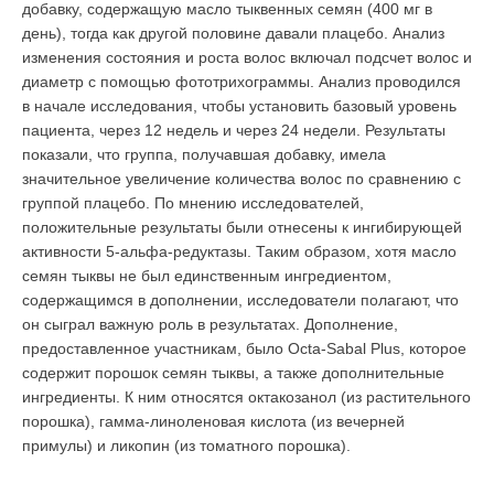
добавку, содержащую масло тыквенных семян (
400 мг в
день)
, тогда как другой половине давали плацебо. Анализ
изменения состояния и роста волос включал подсчет волос и
диаметр с помощью фототрихограммы. Анализ проводился
в начале исследования, чтобы установить базовый уровень
пациента, через 12 недель и через 24 недели. Результаты
показали, что группа, получавшая добавку, имела
значительное увеличение количества волос по сравнению с
группой плацебо. По мнению исследователей,
положительные результаты были отнесены к ингибирующей
активности 5-альфа-редуктазы. Таким образом, хотя масло
семян тыквы не был единственным ингредиентом,
содержащимся в дополнении, исследователи полагают, что
он сыграл важную роль в результатах. Дополнение,
предоставленное участникам, было Octa-Sabal Plus, которое
содержит порошок семян тыквы, а также дополнительные
ингредиенты. К ним относятся октакозанол (из растительного
порошка), гамма-линоленовая кислота (из вечерней
примулы) и ликопин (из томатного порошка).