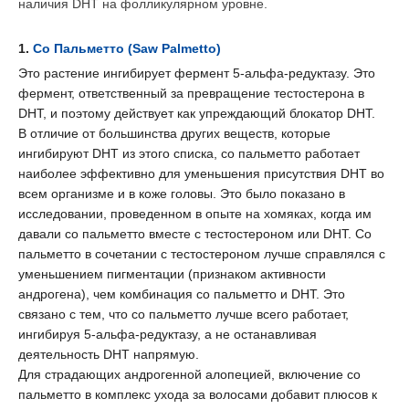
наличия DHT на фолликулярном уровне.
1.
Со Пальметто (Saw Palmetto)
Это растение ингибирует фермент 5-альфа-редуктазу. Это
фермент, ответственный за превращение тестостерона в
DHT, и поэтому действует как упреждающий блокатор DHT.
В отличие от большинства других веществ, которые
ингибируют DHT из этого списка, со пальметто работает
наиболее эффективно для уменьшения присутствия DHT во
всем организме и в коже головы. Это было показано в
исследовании, проведенном в опыте на хомяках, когда им
давали со пальметто вместе с тестостероном или DHT. Со
пальметто в сочетании с тестостероном лучше справлялся с
уменьшением пигментации (признаком активности
андрогена), чем комбинация со пальметто и DHT. Это
связано с тем, что со пальметто лучше всего работает,
ингибируя 5-альфа-редуктазу, а не останавливая
деятельность DHT напрямую.
Для страдающих андрогенной алопецией, включение со
пальметто в комплекс ухода за волосами добавит плюсов к