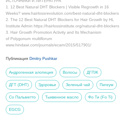
ИСТОЧНИКИ
И
ЛИТЕРАТУРА
1. 12 Best Natural DHT Blockers | Visible Regrowth in 16
Weeks? www.hairlossrevolution.com/best-natural-dht-blockers
2. The 12 Best Natural DHT Blockers for Hair Growth by HL
Institute Admin https://hairlossinstitute.org/natural-dht-blockers
3. Hair Growth Promotion Activity and Its Mechanism
of Polygonum multiflorum
www.hindawi.com/journals/ecam/2015/517901/
Публикация
Dmitry Pushkar
Андрогенная алопеция
Волосы
ДГПЖ
ДГТ (DHT)
Здоровье
Зеленый чай
Пигеум
Со Пальметто
Тыквенное масло
Фо Ти (Fo Ti)
EGCG