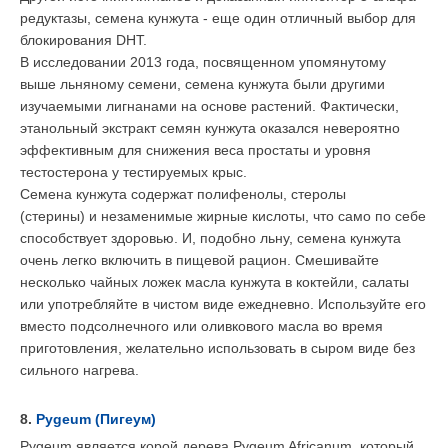
редуктазы, семена кунжута - еще один отличный выбор для
блокирования DHT.
В исследовании 2013 года, посвященном упомянутому
выше льняному семени, семена кунжута были другими
изучаемыми лигнанами на основе растений. Фактически,
этанольный экстракт семян кунжута оказался невероятно
эффективным для снижения веса простаты и уровня
тестостерона у тестируемых крыс.
Семена кунжута содержат полифенолы, стеролы
(стерины) и незаменимые жирные кислоты, что само по себе
способствует здоровью. И, подобно льну, семена кунжута
очень легко включить в пищевой рацион. Смешивайте
несколько чайных ложек масла кунжута в коктейли, салаты
или употребляйте в чистом виде ежедневно. Используйте его
вместо подсолнечного или оливкового масла во время
приготовления, желательно использовать в сыром виде без
сильного нагрева.
8.
Pygeum (Пигеум)
Pygeum является корой дерева Pygeum Africanum, который