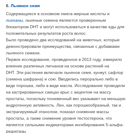
6.
Льняное семя
Содержащиеся в основном омега-жирные кислоты и
лигнаны
, льняные семена являются проверенным
блокатором DHT и могут использоваться в качестве еды для
положительных результатов роста волос.
Было проведено два исследований на животных, которые
демонстрировали преимущества, связанные с добавками
льняного семени.
Первое исследование, проведенное в 2013 году, измерило
влияние различных лигнанов на основе растений на
DHT. Эти растения включали льняное семя, кунжут, сафлор
(семена шафрана) и сою. Вводились перорально либо в
виде порошка, либо в виде масла. Исследование проводили
на кастрированных самцах крыс с акцентом на массу
простаты, поскольку пониженный вес указывает на меньшую
андрогенную активность. Лен, как порошкообразный, так и
экстрагируемый этанолом, показал снижение массы
простаты, а также снижение уровня тестостерона, что
является сильными индикаторами ингибирования 5-альфа-
редуктазы.