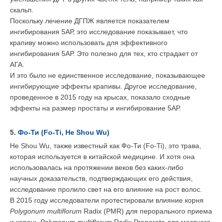
скальп.
Поскольку лечение ДГПЖ является показателем
ингибирования 5АР, это исследование показывает, что
крапиву можно использовать для эффективного
ингибирования 5АР. Это полезно для тех, кто страдает от
АГА.
И это было не единственное исследование, показывающее
ингибирующие эффекты крапивы. Другое исследование,
проведенное в 2015 году на крысах, показало сходные
эффекты на размер простаты и ингибирование 5АР.
5.
Фо
-
Ти
(Fo-Ti, He Shou Wu)
He
Shou
Wu
,
также известный как Фо-Ти (Fo-Ti), это трава,
которая используется в китайской медицине. И хотя она
использовалась на протяжении веков без каких-либо
научных доказательств, подтверждающих его действия,
исследование пролило свет на его влияние на рост волос.
В 2015 году исследователи протестировали влияние корня
Polygonum multiflorum
Radix (PMR) для перорального приема
и корень
Polygonum multiflorum
Radix Preparata для местного