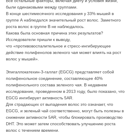
Все остальные факторы, включая диету и условия жизни,
были одинаковыми между группами.
В конце шестимесячного исследования у 33% мышей в
группе
A
наблюдался значительный рост волос. Заметного
роста волос в группе
B
не наблюдалось.
Какова была основная причина этих результатов?
Исследователи пришли к выводу,
что «противовоспалительное и стресс-ингибирующее
действие полифенолов зеленого чая может влиять на рост
волос у мышей».
Эпигаллокатехин-3-галлат (EGCG) представляет собой
полифенольное соединение, составляющее 40%
полифенольного состава зеленого чая. В недавнем
исследование, проведенном в 2013 году, было показано, что
EGCG ингибирует активность 5AR.
Для страдающих от выпадения волос это означает, что
EGCG, и зеленый чай соответственно, могут быть полезны в
снижении активности 5AR, чтобы блокировать производство
DHT. Это может затем способствовать улучшению роста
волос с течением времени.