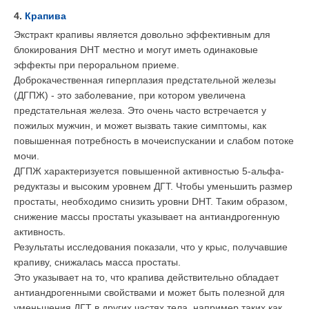
4.
Крапива
Экстракт крапивы является довольно эффективным для
блокирования DHT местно и могут иметь одинаковые
эффекты при пероральном приеме.
Доброкачественная гиперплазия предстательной железы
(ДГПЖ) - это заболевание, при котором увеличена
предстательная железа. Это очень часто встречается у
пожилых мужчин, и может вызвать такие симптомы, как
повышенная потребность в мочеиспускании и слабом потоке
мочи.
ДГПЖ характеризуется повышенной активностью 5-альфа-
редуктазы и высоким уровнем ДГТ. Чтобы уменьшить размер
простаты, необходимо снизить уровни DHT. Таким образом,
снижение массы простаты указывает на антиандрогенную
активность.
Результаты исследования показали, что у крыс, получавшие
крапиву, снижалась масса простаты.
Это указывает на то, что крапива действительно обладает
антиандрогенными свойствами и может быть полезной для
уменьшения ДГТ в других частях тела, например таких как